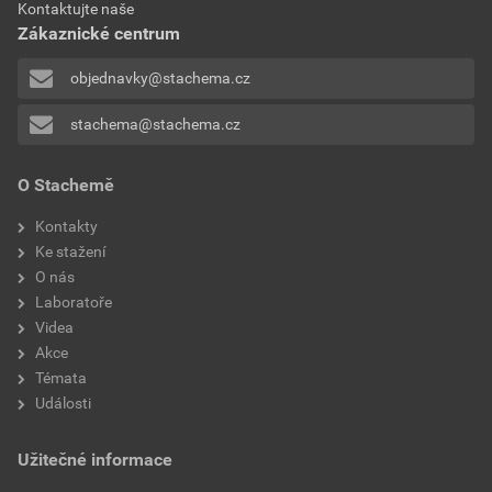
Kontaktujte naše
Zákaznické centrum
objednavky@stachema.cz
stachema@stachema.cz
O Stachemě
Kontakty
Ke stažení
O nás
Laboratoře
Videa
Akce
Témata
Události
Užitečné informace