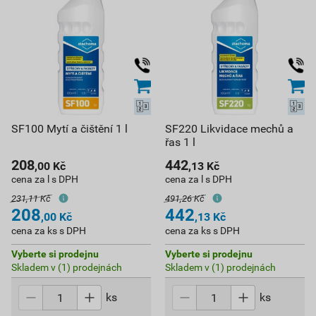
SF100 Mytí a čištění 1 l
SF220 Likvidace mechů a
řas 1 l
208
442
,00
Kč
,13
Kč
cena za l s DPH
cena za l s DPH
231,11 Kč
491,26 Kč
208
442
,00
Kč
,13
Kč
cena za ks s DPH
cena za ks s DPH
Vyberte si prodejnu
Vyberte si prodejnu
Skladem v (1) prodejnách
Skladem v (1) prodejnách
ks
ks