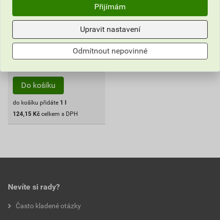
137,94 Kč
Přijímám
124
,15
Kč
cena za ks s DPH
Upravit nastavení
Vyberte si prodejnu
Odmítnout nepovinné
ks
Do košíku
do košíku přidáte
1
l
124,15
Kč
celkem s DPH
Nevíte si rady?
Často kladené otázky