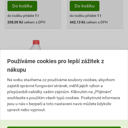
Do košíku
Do košíku
do košíku přidáte
1
l
do košíku přidáte
1
l
208,00
Kč
celkem s DPH
442,13
Kč
celkem s DPH
Používáme cookies pro lepší zážitek z
nákupu
Na webu stachema.cz používáme soubory cookies, abychom
zajistili správné fungování stránek, měřili jejich výkon a
přizpůsobili nabídky vašim zájmům. Kliknutím na „Přijímám“
souhlasíte s použitím všech typů cookies. Poskytnuté informace
SF210 Likvidace plísní a řas
jsou u nás v bezpečí a toto nastavení navíc můžete kdykoliv
1 l
upravit nebo vypnout.
124
,15
Kč
cena za l s DPH