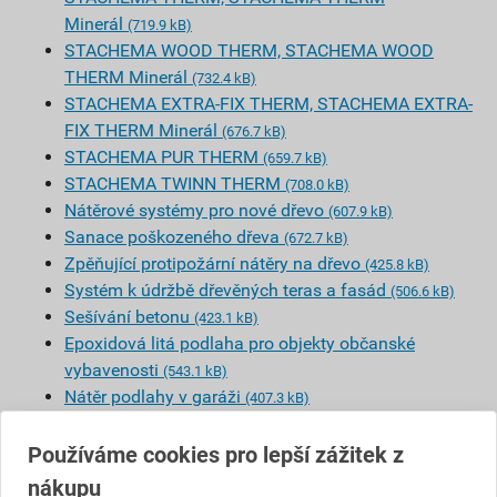
Minerál
(719.9 kB)
STACHEMA WOOD THERM, STACHEMA WOOD
THERM Minerál
(732.4 kB)
STACHEMA EXTRA-FIX THERM, STACHEMA EXTRA-
FIX THERM Minerál
(676.7 kB)
STACHEMA PUR THERM
(659.7 kB)
STACHEMA TWINN THERM
(708.0 kB)
Nátěrové systémy pro nové dřevo
(607.9 kB)
Sanace poškozeného dřeva
(672.7 kB)
Zpěňující protipožární nátěry na dřevo
(425.8 kB)
Systém k údržbě dřevěných teras a fasád
(506.6 kB)
Sešívání betonu
(423.1 kB)
Epoxidová litá podlaha pro objekty občanské
vybavenosti
(543.1 kB)
Nátěr podlahy v garáži
(407.3 kB)
Epoxidový nátěr podlahy do komerčních
prostor
Používáme cookies pro lepší zážitek z
(574.1 kB)
Epoxidová plastmalta k opravám betonových
nákupu