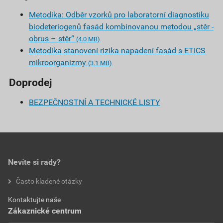
Metodika: Odběr vzorků pro laboratorní diagnostiku
biodeteriogenů fasád kombinovanou metodou „stěr -
obrus – stěr“
(4.0 MB)
Metodika stanovení rizika napadení fasád s ETICS
mikroorganizmy
(3.1 MB)
Doprodej
BEZPEČNOSTNÍ A TECHNICKÉ LISTY
Nevíte si rady?
Často kladené otázky
Kontaktujte naše
Zákaznické centrum