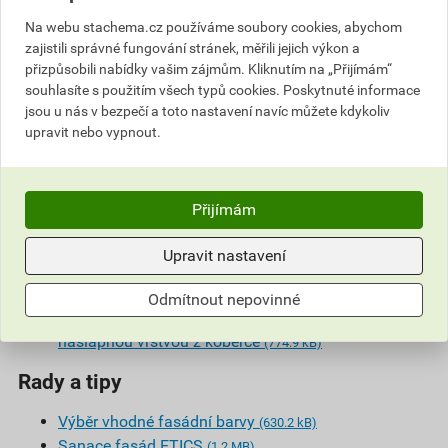
konstrukcí
(402.4 kB)
Na webu stachema.cz používáme soubory cookies, abychom
Epoxidové plastmalty a dopravní značení
(587.9 kB)
zajistili správné fungování stránek, měřili jejich výkon a
Sanace a prevence proti plísním – interiér
(421.3 kB)
přizpůsobili nabídky vašim zájmům. Kliknutím na „Přijímám“
Podlahy do průmyslových prostor s epoxidovým
souhlasíte s použitím všech typů cookies. Poskytnuté informace
nátěrem
(486.8 kB)
jsou u nás v bezpečí a toto nastavení navíc můžete kdykoliv
Podlahy pro zimní stadiony
(414.0 kB)
upravit nebo vypnout.
Podlaha do průmyslových prostor s epoxidovou
samonivelační hmotou a provozním značením
(483.5
kB)
Přijímám
Podlaha s nášlapnou vrstvou z masivních dřevěných
parket
(638.0 kB)
Upravit nastavení
Podlaha z OSB desek s nášlapnou vrstvou z
PVC
(633.2 kB)
Odmítnout nepovinné
Renovační ošetření starých dřevěných podlah s
nášlapnou vrstvou z koberce
(774.9 kB)
Rady a tipy
Výběr vhodné fasádní barvy
(630.2 kB)
Sanace fasád ETICS
(1.2 MB)