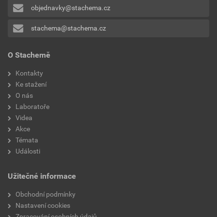
objednavky@stachema.cz
stachema@stachema.cz
O Stachemě
Kontakty
Ke stažení
O nás
Laboratoře
Videa
Akce
Témata
Události
Užitečné informace
Obchodní podmínky
Nastavení cookies
Zpracování osobních údajů