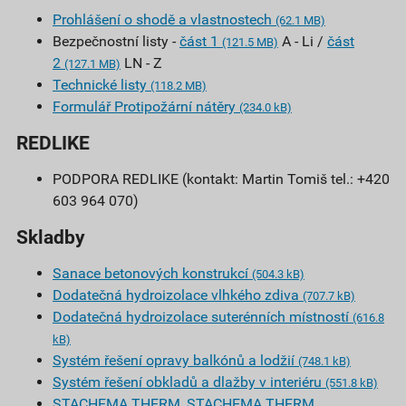
Prohlášení o shodě a vlastnostech
(62.1 MB)
Bezpečnostní listy -
část 1
A - Li /
část
(121.5 MB)
2
LN - Z
(127.1 MB)
Technické listy
(118.2 MB)
Formulář Protipožární nátěry
(234.0 kB)
REDLIKE
PODPORA REDLIKE (kontakt: Martin Tomiš tel.: +420
603 964 070)
Skladby
Sanace betonových konstrukcí
(504.3 kB)
Dodatečná hydroizolace vlhkého zdiva
(707.7 kB)
Dodatečná hydroizolace suterénních místností
(616.8
kB)
Systém řešení opravy balkónů a lodžií
(748.1 kB)
Systém řešení obkladů a dlažby v interiéru
(551.8 kB)
STACHEMA THERM, STACHEMA THERM