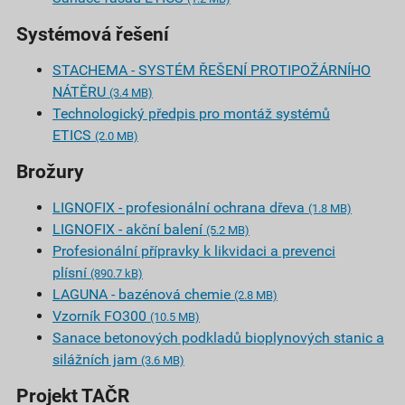
Systémová řešení
STACHEMA - SYSTÉM ŘEŠENÍ PROTIPOŽÁRNÍHO
NÁTĚRU
(3.4 MB)
Technologický předpis pro montáž systémů
ETICS
(2.0 MB)
Brožury
LIGNOFIX - profesionální ochrana dřeva
(1.8 MB)
LIGNOFIX - akční balení
(5.2 MB)
Profesionální přípravky k likvidaci a prevenci
plísní
(890.7 kB)
LAGUNA - bazénová chemie
(2.8 MB)
Vzorník FO300
(10.5 MB)
Sanace betonových podkladů bioplynových stanic a
silážních jam
(3.6 MB)
Projekt TAČR