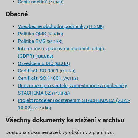
Ceník odstínů
(7.5 MB)
Obecné
Všeobecné obchodní podmínky
(11.0 MB)
Politika QMS
(61.6 kB)
Politika EMS
(82.4 kB)
Informace o zpracování osobních údajů
(GDPR)
(438.8 kB)
Osvědčení o DIČ
(88.8 kB)
Certifikát ISO 9001
(82.0 kB)
Certifikát ISO 14001
(79.1 kB)
Upozornění pro věřitele, zaměstnance a společníky
STACHEMA CZ
(143.8 kB)
Projekt rozdělení odštěpením STACHEMA CZ (2025-
10-02)
(217.3 kB)
Všechny dokumenty ke stažení v archivu
Dostupná dokumentace k výrobkům v zip archivu.