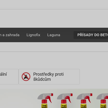
PŘÍSADY DO BE
 a zahrada
Lignofix
Laguna
ální
Prostředky proti
škůdcům