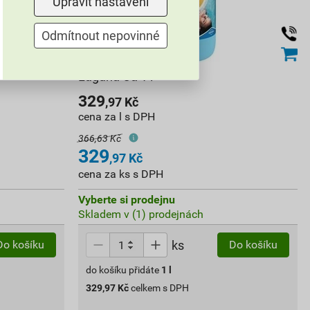
Upravit nastavení
Odmítnout nepovinné
Laguna Ca 1 l
329
,97
Kč
cena za l s DPH
366,63 Kč
329
,97
Kč
cena za ks s DPH
Vyberte si prodejnu
Skladem v (1) prodejnách
ks
Do košíku
Do košíku
do košíku přidáte
1
l
329,97
Kč
celkem s DPH