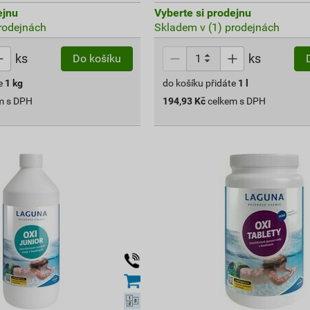
ejnu
Vyberte si prodejnu
rodejnách
Skladem v (1) prodejnách
ks
ks
Do košíku
e
1
kg
do košíku přidáte
1
l
m s DPH
194,93
Kč
celkem s DPH