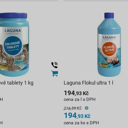
vé tablety 1 kg
Laguna Flokul ultra 1 l
194
,93
Kč
PH
cena za l s DPH
216,59 Kč
194
,93
Kč
PH
cena za ks s DPH