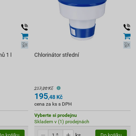
ů 1 l
Chlorinátor střední
217,20 Kč
195
,48
Kč
cena za ks s DPH
Vyberte si prodejnu
Skladem v (1) prodejnách
ks
Do košíku
Do košíku