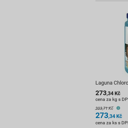
Laguna Chloro
273
,34
Kč
cena za kg s D
303,71 Kč
273
,34
Kč
cena za ks s D