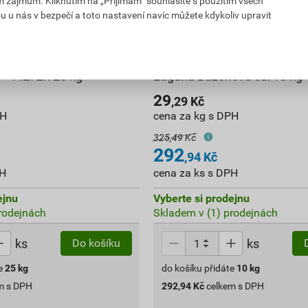
im zájmům. Kliknutím na „Přijímám“ souhlasíte s použitím všech
u u nás v bezpečí a toto nastavení navíc můžete kdykoliv upravit
– FILTER 25 kg
Laguna Bazénová sůl 10 kg
29
,29
Kč
PH
cena za kg s DPH
325,49 Kč
292
,94
Kč
PH
cena za ks s DPH
ejnu
Vyberte si prodejnu
rodejnách
Skladem v (1) prodejnách
ks
ks
Do košíku
e
25
kg
do košíku přidáte
10
kg
m s DPH
292,94
Kč
celkem s DPH