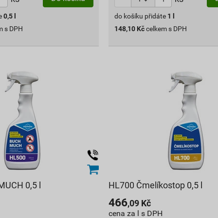
e
0,5
l
do košíku přidáte
1
l
m s DPH
148,10
Kč
celkem s DPH
UCH 0,5 l
HL700 Čmelíkostop 0,5 l
466
,09
Kč
cena za l s DPH