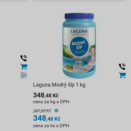
Laguna Modrý šíp 1 kg
348
,48
Kč
cena za kg s DPH
387,20 Kč
348
,48
Kč
cena za ks s DPH