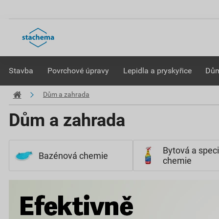
Stavba
Povrchové úpravy
Lepidla a pryskyřice
Dům
Dům a zahrada
Dům a zahrada
Bytová a speci
Bazénová chemie
chemie