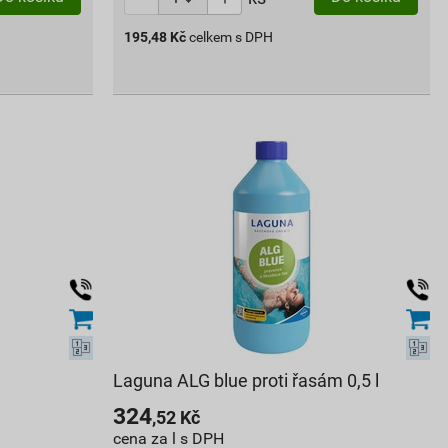
195,48
Kč
celkem s DPH
Laguna ALG blue proti řasám 0,5 l
324
,52
Kč
cena za l s DPH