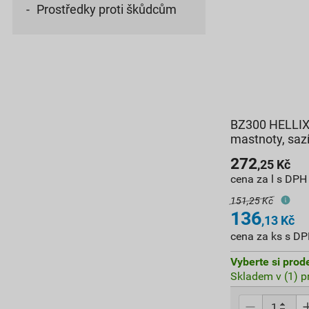
Prostředky proti škůdcům
BZ300 HELLIX 
mastnoty, sazí
272
,25
Kč
cena za l s DPH
151,25 Kč
136
,13
Kč
cena za ks s D
Vyberte si prod
Skladem v (1) p