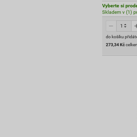
Vyberte si prod
Skladem v (1) p
do košíku přidát
273,34
Kč
celke