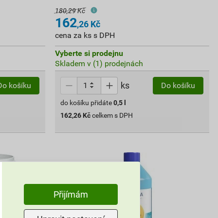
180,29 Kč
162
,26
Kč
cena za ks s DPH
Vyberte si prodejnu
Skladem v (1) prodejnách
ks
Do košíku
Do košíku
do košíku přidáte
0,5
l
162,26
Kč
celkem s DPH
Přijímám