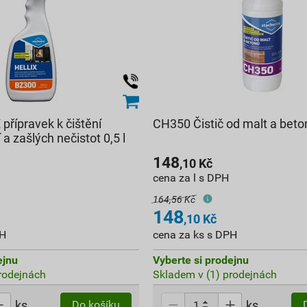
přípravek k čištění
CH350 Čistič od malt a beton
 a zašlých nečistot 0,5 l
148
,10
Kč
cena za l s DPH
164,56 Kč
148
,10
Kč
PH
cena za ks s DPH
ejnu
Vyberte si prodejnu
rodejnách
Skladem v (1) prodejnách
ks
ks
Do košíku