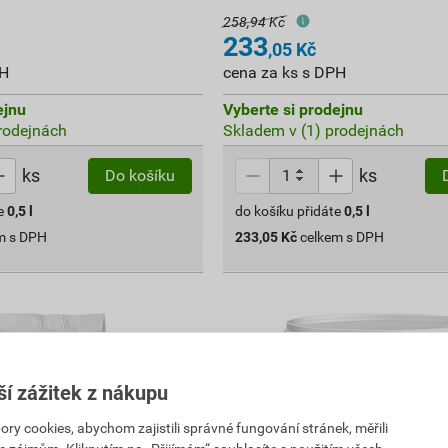
258,94 Kč
233
,05
Kč
PH
cena za ks s DPH
ejnu
Vyberte si prodejnu
rodejnách
Skladem v (1) prodejnách
ks
ks
Do košíku
e
0,5
l
do košíku přidáte
0,5
l
m s DPH
233,05
Kč
celkem s DPH
ší zážitek z nákupu
 cookies, abychom zajistili správné fungování stránek, měřili