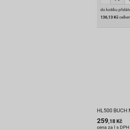
do košíku přidát
136,13
Kč
celke
HL500 BUCH M
259
,18
Kč
cena za l s DPH