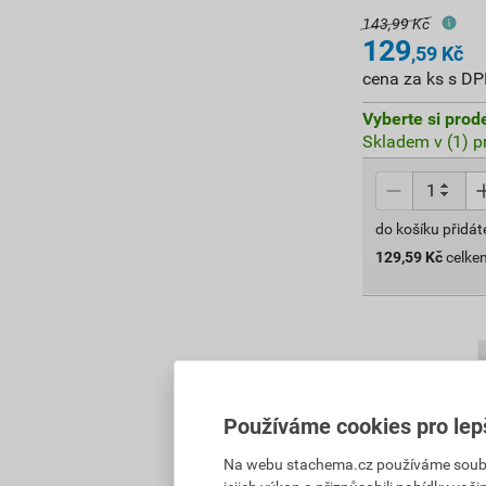
143,99 Kč
129
,59
Kč
cena za ks s D
Vyberte si prod
Skladem v (1) p
do košíku přidát
129,59
Kč
celke
Používáme cookies pro lep
Na webu stachema.cz používáme soubory