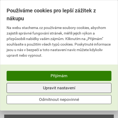
Vyberte si prodejnu
Skladem v (1) prodejnách
Používáme cookies pro lepší zážitek z
nákupu
231,11 Kč
Na webu stachema.cz používáme soubory cookies, abychom
Cena s DPH
Cena bez DPH
zajistili správné fungování stránek, měřili jejich výkon a
208
,00 Kč
za l
171,90 Kč za l
přizpůsobili nabídky vašim zájmům. Kliknutím na „Přijímám“
208
,00 Kč
za ks
171,90 Kč za ks
souhlasíte s použitím všech typů cookies. Poskytnuté informace
jsou u nás v bezpečí a toto nastavení navíc můžete kdykoliv
upravit nebo vypnout.
ks
Do košíku
Do košíku přidáte
1 ks / 1 l
za
208,00
Kč
s DPH
Přijímám
(
171,90
Kč
bez DPH).
Upravit nastavení
Číslo položky:
2152018940
Katalogový kód: DBCH1
Výrobky značky:
Stachema
Odmítnout nepovinné