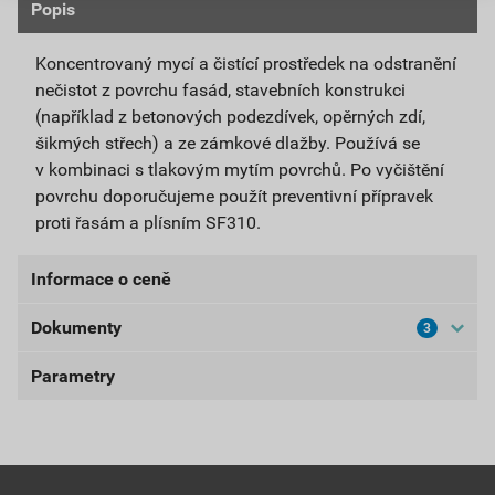
Popis
Koncentrovaný mycí a čistící prostředek na odstranění
nečistot z povrchu fasád, stavebních konstrukci
(například z betonových podezdívek, opěrných zdí,
šikmých střech) a ze zámkové dlažby. Používá se
v kombinaci s tlakovým mytím povrchů. Po vyčištění
povrchu doporučujeme použít preventivní přípravek
proti řasám a plísním SF310.
Informace o ceně
Dokumenty
3
Aktuální prodejní cena po slevě 10% z ceníkové ceny
171,90 Kč
208,00 Kč
Parametry
Bezpečnostní listy
bez DPH za ks
s DPH za ks
BL-SF100
balení
1 l
Nejnižší prodejní cena v době 30 dnů před
poskytnutím slevy
Stáhnout
PDF
vydatnost
100 m²/l
Velikost
0,61 MB