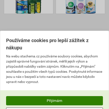
Používáme cookies pro lepší zážitek z
nákupu
VYBRALI JSME PRO VÁS
Na webu stachema.cz používáme soubory cookies, abychom
zajistili správné fungování stránek, měřili jejich výkon a
přizpůsobili nabídky vašim zájmům. Kliknutím na „Přijímám“
souhlasíte s použitím všech typů cookies. Poskytnuté informace
jsou u nás v bezpečí a toto nastavení navíc můžete kdykoliv
upravit nebo vypnout.
Přijímám