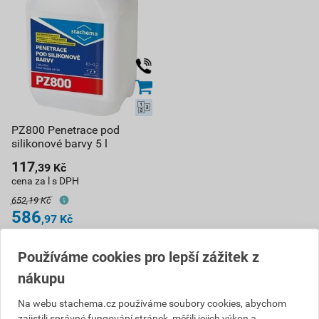
PZ800 Penetrace pod
silikonové barvy 5 l
117
,39
Kč
cena za l s DPH
652,19 Kč
586
,97
Kč
cena za ks s DPH
Používáme cookies pro lepší zážitek z
Vyberte si prodejnu
Skladem v (1) prodejnách
nákupu
ks
Na webu stachema.cz používáme soubory cookies, abychom
zajistili správné fungování stránek, měřili jejich výkon a