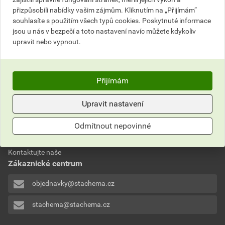
Do košíku
přizpůsobili nabídky vašim zájmům. Kliknutím na „Přijímám“
souhlasíte s použitím všech typů cookies. Poskytnuté informace
do košíku přidáte
5
l
jsou u nás v bezpečí a toto nastavení navíc můžete kdykoliv
586,97
Kč
celkem s DPH
upravit nebo vypnout.
Přijímám
Upravit nastavení
Nevíte si rady?
Odmítnout nepovinné
Často kladené otázky
Kontaktujte naše
Zákaznické centrum
objednavky@stachema.cz
stachema@stachema.cz