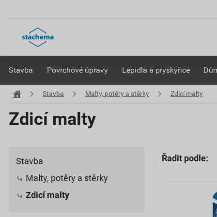
Stavba
Povrchové úpravy
Lepidla a pryskyřice
Dům
Stavba
Malty, potěry a stěrky
Zdicí malty
Zdicí malty
Řadit podle:
Stavba
Malty, potěry a stěrky
Zdicí malty