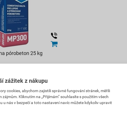
na pórobeton 25 kg
PH
ší zážitek z nákupu
 cookies, abychom zajistili správné fungování stránek, měřili
PH
im zájmům. Kliknutím na „Přijímám“ souhlasíte s použitím všech
u u nás v bezpečí a toto nastavení navíc můžete kdykoliv upravit
ejnu
rodejnách
ks
Do košíku