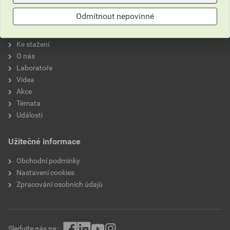
O Stachemě
Odmítnout nepovinné
Kontakty
Ke stažení
O nás
Laboratoře
Videa
Akce
Témata
Události
Užitečné informace
Obchodní podmínky
Nastavení cookies
Zpracování osobních údajů
Sledujte nás na: