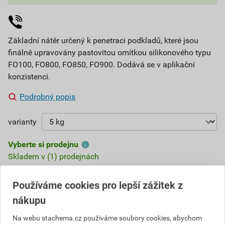
Základní nátěr určený k penetraci podkladů, které jsou
finálně upravovány pastovitou omítkou silikonového typu
FO100, FO800, FO850, FO900. Dodává se v aplikační
konzistenci.
Podrobný popis
varianty
Vyberte si prodejnu
Skladem v (1) prodejnách
543,90 Kč
Používáme cookies pro lepší zážitek z
nákupu
Cena s DPH
Cena bez DPH
97
,90 Kč
za kg
80,91 Kč za kg
489
Na webu stachema.cz používáme soubory cookies, abychom
,51 Kč
za ks
404,55 Kč za ks