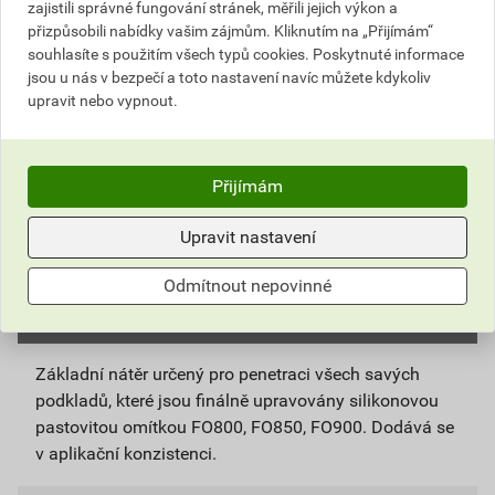
zajistili správné fungování stránek, měřili jejich výkon a
přizpůsobili nabídky vašim zájmům. Kliknutím na „Přijímám“
ks
Do košíku
souhlasíte s použitím všech typů cookies. Poskytnuté informace
jsou u nás v bezpečí a toto nastavení navíc můžete kdykoliv
upravit nebo vypnout.
Do košíku přidáte
1 ks / 5 kg
za
489,51
Kč
s DPH
(
404,55
Kč
bez DPH).
Přijímám
Číslo položky:
5158011086
Katalogový kód: P9J02
Výrobky značky:
Stachema
Upravit nastavení
Odmítnout nepovinné
Popis
Základní nátěr určený pro penetraci všech savých
podkladů, které jsou finálně upravovány silikonovou
pastovitou omítkou FO800, FO850, FO900. Dodává se
v aplikační konzistenci.