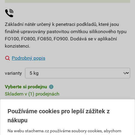
Základní nátěr určený k penetraci podkladů, které jsou
finálně upravovány pastovitou omítkou silikonového typu
FO100, FO800, FO850, FO900. Dodává se v aplikační
konzistenci.
Podrobný popis
varianty
Vyberte si prodejnu
Skladem v (1) prodejnách
543,90 Kč
Používáme cookies pro lepší zážitek z
nákupu
Cena s DPH
Cena bez DPH
97
,90 Kč
za kg
80,91 Kč za kg
489
Na webu stachema.cz používáme soubory cookies, abychom
,51 Kč
za ks
404,55 Kč za ks