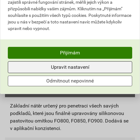
zajistili správné fungování stránek, měřili jejich výkon a
přizpůsobili nabídky vašim zájmům. Kliknutím na „Přijímám“
ks
Do košíku
souhlasíte s použitím všech typů cookies. Poskytnuté informace
jsou u nás v bezpečí a toto nastavení navíc můžete kdykoliv
upravit nebo vypnout.
Do košíku přidáte
1 ks / 5 kg
za
489,51
Kč
s DPH
(
404,55
Kč
bez DPH).
Přijímám
Číslo položky:
5158011084
Katalogový kód: 3ZFG0
Výrobky značky:
Stachema
Upravit nastavení
Odmítnout nepovinné
Popis
Základní nátěr určený pro penetraci všech savých
podkladů, které jsou finálně upravovány silikonovou
pastovitou omítkou FO800, FO850, FO900. Dodává se
v aplikační konzistenci.