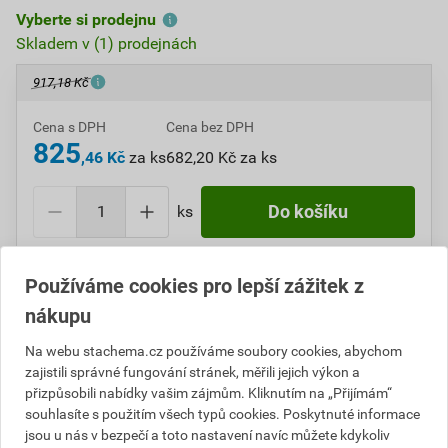
Vyberte si prodejnu
Skladem v (1) prodejnách
917,18 Kč
Cena s DPH
Cena bez DPH
825
,46 Kč
za ks
682,20 Kč za ks
ks
Do košíku
Do košíku přidáte
1 ks
za
825,46
Kč
s DPH
Používáme cookies pro lepší zážitek z
(
682,20
Kč
bez DPH).
nákupu
Číslo položky:
5151019992
Katalogový kód: GJV7C
Na webu stachema.cz používáme soubory cookies, abychom
Výrobky značky:
Stachema
zajistili správné fungování stránek, měřili jejich výkon a
přizpůsobili nabídky vašim zájmům. Kliknutím na „Přijímám“
souhlasíte s použitím všech typů cookies. Poskytnuté informace
jsou u nás v bezpečí a toto nastavení navíc můžete kdykoliv