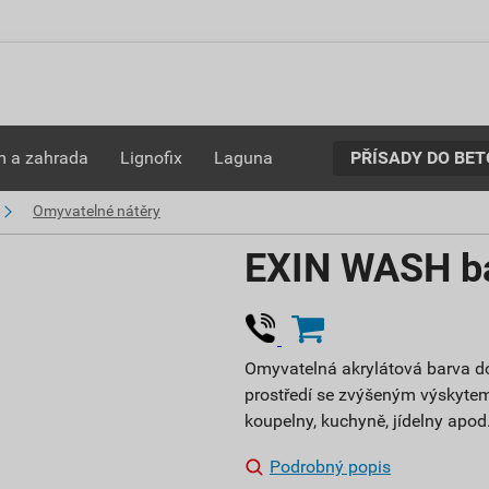
PŘÍSADY DO BE
 a zahrada
Lignofix
Laguna
Omyvatelné nátěry
EXIN WASH bá
Omyvatelná akrylátová barva d
prostředí se zvýšeným výskyte
koupelny, kuchyně, jídelny apod
Podrobný popis