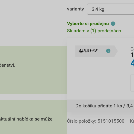
varianty
Vyberte si prodejnu
Skladem v (1) prodejnách
C
448,91 Kč
denství.
Do košíku přidáte
1 ks / 3,4
aktuální nabídka se může
Číslo položky:
5151015500
K