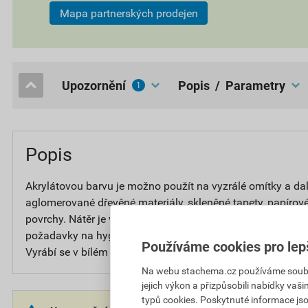
Mapa partnerských prodejen
upozornění
popis / Parametry
1
Popis
Akrylátovou barvu je možno použít na vyzrálé omítky a dal
aglomerované dřevěné materiály, skleněné tapety, papírov
povrchy. Nátěr je vysoce omyvatelný a je určen pro vnitřní
požadavky na hygienu, jako jsou školy, kuchyně, jídelny, n
Používáme cookies pro lep
Vyrábí se v bílém odstínu a v bázích určených pro tónování
Na webu stachema.cz používáme soubory
jejich výkon a přizpůsobili nabídky vaš
typů cookies. Poskytnuté informace jso