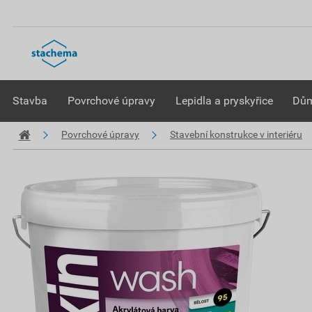
Stavba
Povrchové úpravy
Lepidla a pryskyřice
Dům
Povrchové úpravy
Stavební konstrukce v interiéru