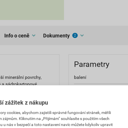
Info o ceně
dokumenty
2
Parametry
ší minerální povrchy,
balení
é a sádrokartonové
vydatnost
 prostředí s náročnými
emocnice, hotely apod.
ší zážitek z nákupu
použití
.
 cookies, abychom zajistili správné fungování stránek, měřili
aplikace
im zájmům. Kliknutím na „Přijímám“ souhlasíte s použitím všech
u u nás v bezpečí a toto nastavení navíc můžete kdykoliv upravit