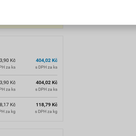
 Před použitím si vždy
3,90 Kč
404,02 Kč
PH za ks
s DPH za ks
3,90 Kč
404,02 Kč
PH za ks
s DPH za ks
8,17 Kč
118,79 Kč
PH za kg
s DPH za kg