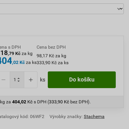
ena s DPH
Cena bez DPH
118
,79 Kč
za kg
98,17 Kč za kg
404
,02 Kč
za ks
333,90 Kč za ks
Do košíku
ks
 kg
za
404,02
Kč
s DPH (
333,90
Kč
bez DPH).
atalogový kód: 06WF2
Výrobky značky:
Stachema