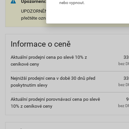
Upozornění:
nebo vypnout.
UPOZORNĚNÍ: Používejte ošetřený předmět bezpečně.
přečtěte označení a informace o přípravku.
Informace o ceně
Aktuální prodejní cena po slevě 10% z
33
ceníkové ceny
bez D
Nejnižší prodejní cena v době 30 dnů před
33
poskytnutím slevy
bez D
Aktuální prodejní porovnávací cena po slevě
9
10% z ceníkové ceny
bez D