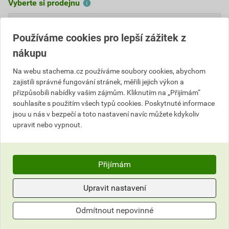
Vyberte si prodejnu
81,68 Kč
Používáme cookies pro lepší zážitek z
Cena s DPH
Cena bez DPH
nákupu
73
,51 Kč
za l
60,75 Kč za l
73
,51 Kč
za ks
60,75 Kč za ks
Na webu stachema.cz používáme soubory cookies, abychom
zajistili správné fungování stránek, měřili jejich výkon a
přizpůsobili nabídky vašim zájmům. Kliknutím na „Přijímám“
ks
Do košíku
souhlasíte s použitím všech typů cookies. Poskytnuté informace
jsou u nás v bezpečí a toto nastavení navíc můžete kdykoliv
upravit nebo vypnout.
Do košíku přidáte
1 ks / 1 l
za
73,51
Kč
s DPH
(
60,75
Kč
bez DPH).
Přijímám
Číslo položky:
5151010400
Katalogový kód: D0LAU
Výrobky značky:
Stachema
Upravit nastavení
Odmítnout nepovinné
Popis