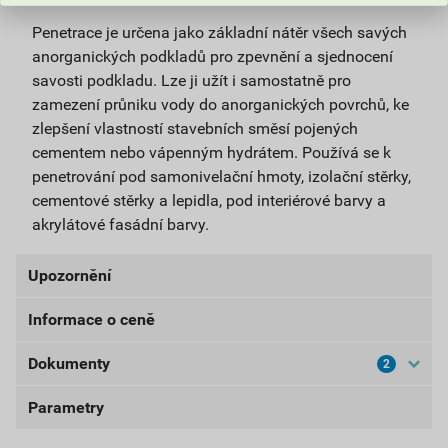
Penetrace je určena jako základní nátěr všech savých
anorganických podkladů pro zpevnění a sjednocení
savosti podkladu. Lze ji užít i samostatně pro
zamezení průniku vody do anorganických povrchů, ke
zlepšení vlastností stavebních směsí pojených
cementem nebo vápenným hydrátem. Používá se k
penetrování pod samonivelační hmoty, izolační stěrky,
cementové stěrky a lepidla, pod interiérové barvy a
akrylátové fasádní barvy.
Upozornění
Informace o ceně
UPOZORNĚNÍ: Používejte ošetřený předmět bezpečně.
Před použitím si vždy přečtěte označení a informace o
Dokumenty
2
Aktuální prodejní cena po slevě 10% z ceníkové ceny
přípravku.
60,75 Kč
73,51 Kč
Parametry
Bezpečnostní listy
bez DPH za ks
s DPH za ks