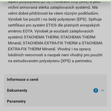
lepení polystyrenu (EPS) i minerální vlny (MW) a jako
vrchní armovaná stěrka zateplovacích systémů. Má
velmi dobré přídržnosti ke všem různým podkladům.
Výrobek lze použít i na šedý polystyren (EPS). Splňuje
certifikaci pro systém ETICS dle platných evropských
směrnic EOTA. Výrobek je součástí zateplovacích
systémů STACHEMA THERM, STACHEMA THERM
Minerál, STACHEMA EXTRA-FIX THERM a STACHEMA
EXTRA-FIX THERM Minerál. Vhodný i na opravy
lokálních nerovností a naopak není vhodný pro použití
na extrudovaném polystyrenu (XPS) a perimetru.
Informace o ceně
Dokumenty
3
Aktuální prodejní cena po slevě 10% z ceníkové ceny
243,90 Kč
295,12 Kč
Parametry
Bezpečnostní listy
bez DPH za ks
s DPH za ks