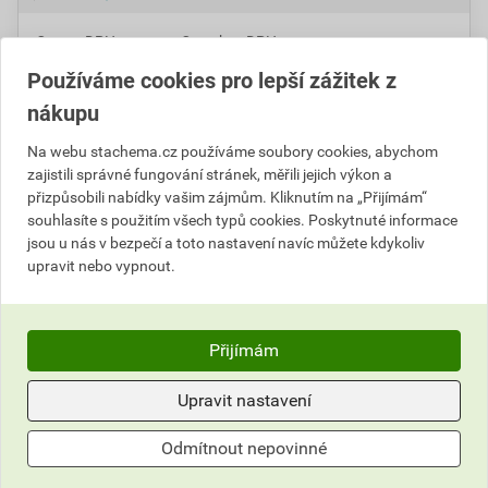
Cena s DPH
Cena bez DPH
11
,81 Kč
za kg
9,76 Kč za kg
Používáme cookies pro lepší zážitek z
295
,12 Kč
za ks
243,90 Kč za ks
nákupu
Na webu stachema.cz používáme soubory cookies, abychom
ks
Do košíku
zajistili správné fungování stránek, měřili jejich výkon a
přizpůsobili nabídky vašim zájmům. Kliknutím na „Přijímám“
Do košíku přidáte
1 ks / 25 kg
za
295,12
Kč
s DPH
souhlasíte s použitím všech typů cookies. Poskytnuté informace
jsou u nás v bezpečí a toto nastavení navíc můžete kdykoliv
(
243,90
Kč
bez DPH).
upravit nebo vypnout.
Číslo položky:
4151010920
Katalogový kód: CH1GW
Výrobky značky:
Stachema
Přijímám
Upravit nastavení
Popis
Odmítnout nepovinné
Vylepšená tenkovrstvá cementová hmota je určena k