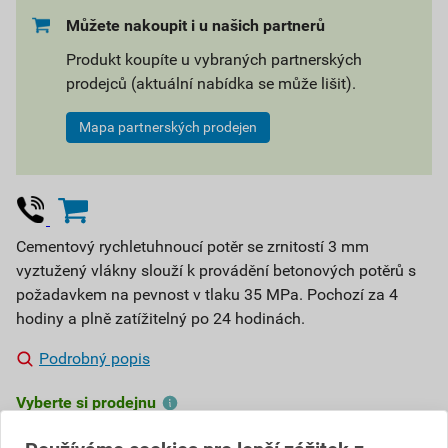
Můžete nakoupit i u našich partnerů
Produkt koupíte u vybraných partnerských
prodejců (aktuální nabídka se může lišit).
Mapa partnerských prodejen
Cementový rychletuhnoucí potěr se zrnitostí 3 mm
vyztužený vlákny slouží k provádění betonových potěrů s
požadavkem na pevnost v tlaku 35 MPa. Pochozí za 4
hodiny a plně zatížitelný po 24 hodinách.
Podrobný popis
Vyberte si prodejnu
508,20 Kč