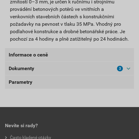
zrnitostí 0–3 mm, je určen k ručnímu i strojnímu
provádění betonových potěrů ve vnitřních a
venkovních stavebních částech s konstrukčními
požadavky na pevnost v tlaku 35 MPa. Vhodný pro
podlahové konstrukce a drobné betonářské práce. Je
pochozí za 4 hodiny a plně zatížitelný po 24 hodinách.
Informace o ceně
Dokumenty
3
Aktuální prodejní cena po slevě 10% z ceníkové ceny
378,00 Kč
457,38 Kč
Parametry
Bezpečnostní listy
bez DPH za ks
s DPH za ks
BL-BE500
balení
25 kg
Nejnižší prodejní cena v době 30 dnů před
poskytnutím slevy
Stáhnout
PDF
spotřeba
2 kg/m²/mm tl.
Velikost
1,26 MB
378,00 Kč
457,38 Kč
použití
exteriér, interiér
Nevíte si rady?
bez DPH za ks
s DPH za ks
Prohlášení o shodě
Často kladené otázky