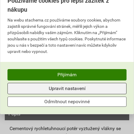
Používáme cookies pro lepší zážitek z
nákupu
Cena s DPH
Cena bez DPH
18
,30 Kč
za kg
15,12 Kč za kg
Na webu stachema.cz používáme soubory cookies, abychom
457
,38 Kč
za ks
378,00 Kč za ks
zajistili správné fungování stránek, měřili jejich výkon a
přizpůsobili nabídky vašim zájmům. Kliknutím na „Přijímám“
souhlasíte s použitím všech typů cookies. Poskytnuté informace
ks
Do košíku
jsou u nás v bezpečí a toto nastavení navíc můžete kdykoliv
upravit nebo vypnout.
Do košíku přidáte
1 ks / 25 kg
za
457,38
Kč
s DPH
(
378,00
Kč
bez DPH).
Přijímám
Číslo položky:
4151010480
Katalogový kód: 0491Y
Výrobky značky:
Stachema
Upravit nastavení
Odmítnout nepovinné
Popis
Cementový rychletuhnoucí potěr vyztužený vlákny se