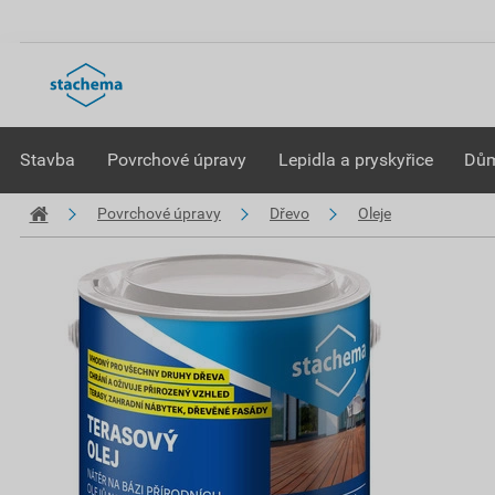
Stavba
Povrchové úpravy
Lepidla a pryskyřice
Dům
Povrchové úpravy
Dřevo
Oleje