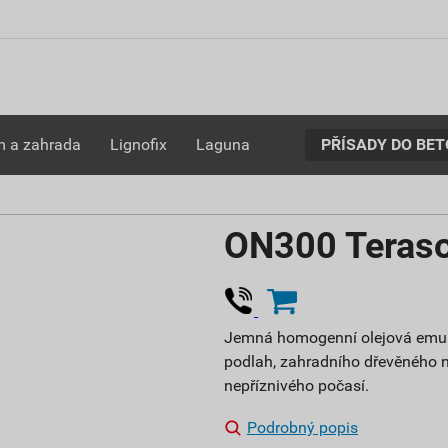
PŘÍSADY DO BE
 a zahrada
Lignofix
Laguna
ON300 Terasov
Jemná homogenní olejová emulze
podlah, zahradního dřevěného n
nepříznivého počasí.
Podrobný popis