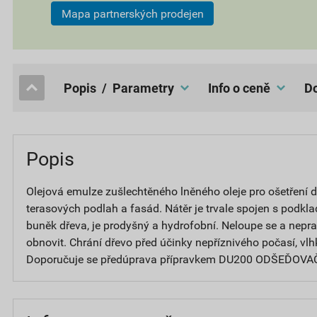
Mapa partnerských prodejen
popis / Parametry
Info o ceně
Popis
Olejová emulze zušlechtěného lněného oleje pro ošetření 
terasových podlah a fasád. Nátěr je trvale spojen s podkl
buněk dřeva, je prodyšný a hydrofobní. Neloupe se a nepra
obnovit. Chrání dřevo před účinky nepříznivého počasí, vlh
Doporučuje se předúprava přípravkem DU200 ODŠEĎOVA