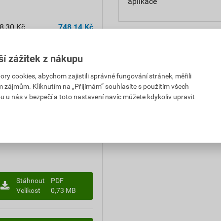
aplikace
8,30 Kč
748,14 Kč
PH za ks
s DPH za ks
ší zážitek z nákupu
8,30 Kč
748,14 Kč
PH za ks
s DPH za ks
 cookies, abychom zajistili správné fungování stránek, měřili
im zájmům. Kliknutím na „Přijímám“ souhlasíte s použitím všech
u u nás v bezpečí a toto nastavení navíc můžete kdykoliv upravit
1,33 Kč
340,41 Kč
DPH za l
s DPH za l
Stáhnout
PDF
Velikost
0,73 MB