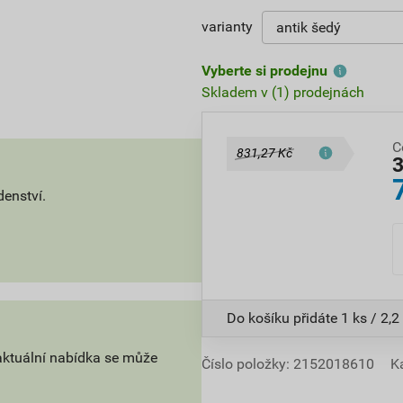
varianty
Vyberte si prodejnu
Skladem v (1) prodejnách
C
831,27 Kč
denství.
Do košíku přidáte
1 ks / 2,2 
aktuální nabídka se může
Číslo položky:
2152018610
K