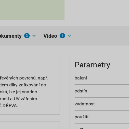
dokumenty
Video
3
1
Parametry
dřevěných povrchů, např.
balení
adem díky zafixování do
odstín
ská, lze jej snadno
kostí a UV zářením.
vydatnost
Č DŘEVA.
použití