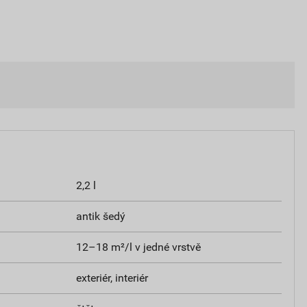
2,2 l
antik šedý
12–18 m²/l v jedné vrstvě
exteriér, interiér