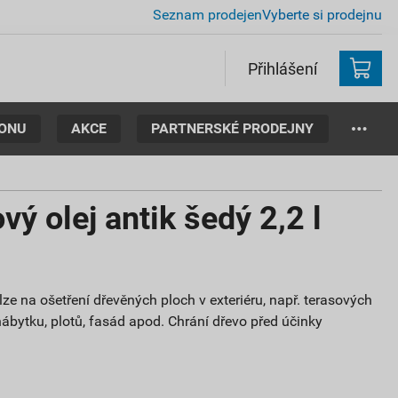
Seznam prodejen
Vyberte si prodejnu
Přihlášení
TONU
AKCE
PARTNERSKÉ PRODEJNY
ý olej antik šedý 2,2 l
 na ošetření dřevěných ploch v exteriéru, např. terasových
ábytku, plotů, fasád apod. Chrání dřevo před účinky