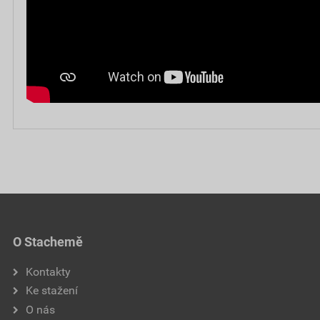
O Stachemě
Kontakty
Ke stažení
O nás