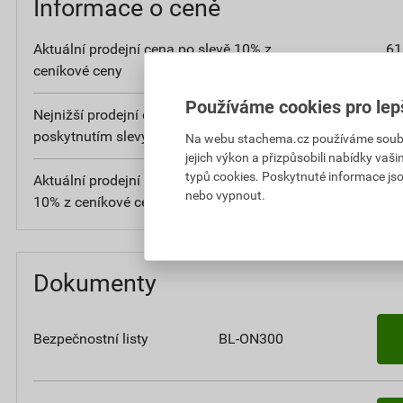
Informace o ceně
Aktuální prodejní cena po slevě 10% z
61
ceníkové ceny
bez D
Používáme cookies pro lep
Nejnižší prodejní cena v době 30 dnů před
61
poskytnutím slevy
bez D
Na webu stachema.cz používáme soubory
jejich výkon a přizpůsobili nabídky vaš
typů cookies. Poskytnuté informace jso
Aktuální prodejní porovnávací cena po slevě
28
nebo vypnout.
10% z ceníkové ceny
bez 
Dokumenty
Bezpečnostní listy
BL-ON300