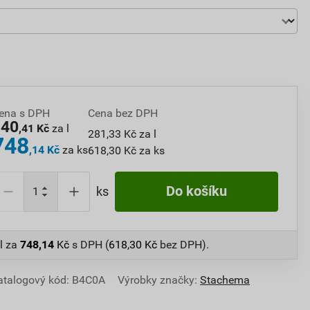
ena s DPH
Cena bez DPH
340
,41 Kč
za l
281,33 Kč za l
748
,14 Kč
za ks
618,30 Kč za ks
Do košíku
ks
l
za
748,14
Kč
s DPH (
618,30
Kč
bez DPH).
atalogový kód: B4C0A
Výrobky značky:
Stachema