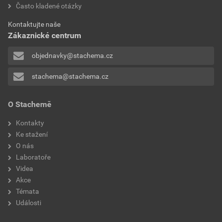
Technické listy
Často kladené otázky
Aktuální prodejní porovnávací cena po slevě 10% z
TL-LAGUNA TRIPLEX TABLETY
ceníkové ceny
Kontaktujte naše
Stáhnout
PDF
Zákaznické centrum
Velikost
0,73 MB
246,94 Kč
298,80 Kč
bez DPH za kg
s DPH za kg
objednavky@stachema.cz
stachema@stachema.cz
O Stachemě
Kontakty
Ke stažení
O nás
Laboratoře
Videa
Akce
Témata
Události