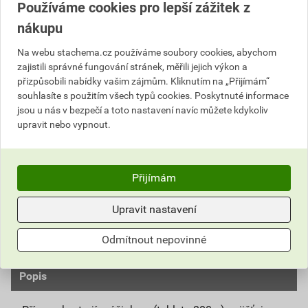
Používáme cookies pro lepší zážitek z
531,19 Kč
nákupu
Cena s DPH
Cena bez DPH
298
Na webu stachema.cz používáme soubory cookies, abychom
,80 Kč
za kg
246,94 Kč za kg
478
zajistili správné fungování stránek, měřili jejich výkon a
,07 Kč
za ks
395,10 Kč za ks
přizpůsobili nabídky vašim zájmům. Kliknutím na „Přijímám“
souhlasíte s použitím všech typů cookies. Poskytnuté informace
jsou u nás v bezpečí a toto nastavení navíc můžete kdykoliv
ks
Do košíku
upravit nebo vypnout.
Do košíku přidáte
1 ks / 1,6 kg
za
478,07
Kč
s DPH
(
395,10
Kč
bez DPH).
Přijímám
Číslo položky:
2152014490
Katalogový kód: S1AA1
Upravit nastavení
Výrobky značky:
Stachema
Odmítnout nepovinné
Popis