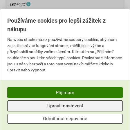
198,44 Kč
Cena s DPH
Cena bez DPH
Používáme cookies pro lepší zážitek z
178
,60 Kč
za kg
147,60 Kč za kg
178
nákupu
,60 Kč
za ks
147,60 Kč za ks
Na webu stachema.cz používáme soubory cookies, abychom
zajistili správné fungování stránek, měřili jejich výkon a
ks
Do košíku
přizpůsobili nabídky vašim zájmům. Kliknutím na „Přijímám“
souhlasíte s použitím všech typů cookies. Poskytnuté informace
jsou u nás v bezpečí a toto nastavení navíc můžete kdykoliv
Do košíku přidáte
1 ks / 1 kg
za
178,60
Kč
s DPH
upravit nebo vypnout.
(
147,60
Kč
bez DPH).
Číslo položky:
2152013290
Katalogový kód: 8R44N
Výrobky značky:
Stachema
Přijímám
Upravit nastavení
Popis
Odmítnout nepovinné