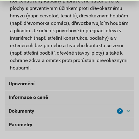
Koncentrovaný kapalný přípravek na středně velké
plochy s preventivním účinkem proti dřevokaznému
hmyzu (např. červotoč, tesařík), dřevokazným houbám
(např. dřevomorka domácí), dřevozbarvujícím houbám
a plísním. Je určen k povrchové impregnaci dřeva v
interiérech (např. střešní konstrukce, podlahy) a v
exteriérech bez přímého a trvalého kontaktu se zemí
(např. střešní podbití, dřevěné stavby, ploty) a také k
ochraně zdiva a omítek proti prorůstání dřevokaznými
houbami.
Upozornění
Informace o ceně
UPOZORNĚNÍ: Používejte biocidy bezpečným
způsobem. Před použitím si vždy přečtěte označení a
Dokumenty
2
Aktuální prodejní cena po slevě 10% z ceníkové ceny
informace o přípravku.
147,60 Kč
178,60 Kč
Parametry
Bezpečnostní listy
bez DPH za ks
s DPH za ks
BL-LIGNOFIX EFEKT