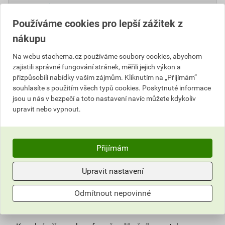
186,34 Kč
Používáme cookies pro lepší zážitek z
Cena s DPH
Cena bez DPH
nákupu
335
,41 Kč
za kg
277,20 Kč za kg
167
,71 Kč
za ks
138,60 Kč za ks
Na webu stachema.cz používáme soubory cookies, abychom
zajistili správné fungování stránek, měřili jejich výkon a
přizpůsobili nabídky vašim zájmům. Kliknutím na „Přijímám“
ks
Do košíku
souhlasíte s použitím všech typů cookies. Poskytnuté informace
jsou u nás v bezpečí a toto nastavení navíc můžete kdykoliv
upravit nebo vypnout.
Do košíku přidáte
1 ks / 0,5 kg
za
167,71
Kč
s DPH
(
138,60
Kč
bez DPH).
Číslo položky:
2152012710
Katalogový kód: B9152
Přijímám
Výrobky značky:
Stachema
Upravit nastavení
Odmítnout nepovinné
Popis