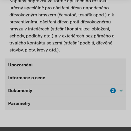
Kapalný přípravek ve formě aplikačního roztoku
určený speciálně pro ošetření dřeva napadeného
dřevokazným hmyzem (červotoč, tesařík apod.) a k
preventivnímu ošetření dřeva proti dřevokaznému
hmyzu v interiérech (střešní konstrukce, obložení,
schody, podlahy atd.) a v exteriérech bez přímého a
trvalého kontaktu se zemí (střešní podbití, dřevěné
stavby, ploty, krovy atd.).
Upozornění
Informace o ceně
UPOZORNĚNÍ: Používejte biocidy bezpečným
způsobem. Před použitím si vždy přečtěte označení a
Dokumenty
2
Aktuální prodejní cena po slevě 10% z ceníkové ceny
informace o přípravku.
138,60 Kč
167,71 Kč
Parametry
Bezpečnostní listy
bez DPH za ks
s DPH za ks
BL-LIGNOFIX I-PROFI
balení
0,5 kg
Nejnižší prodejní cena v době 30 dnů před
poskytnutím slevy
Stáhnout
PDF
vydatnost
až 10 m² plochy dřeva / kg