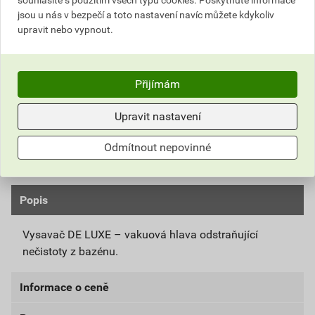
souhlasíte s použitím všech typů cookies. Poskytnuté informace
jsou u nás v bezpečí a toto nastavení navíc můžete kdykoliv
upravit nebo vypnout.
ks
Do košíku
Do košíku přidáte
1 ks
za
448,67
Kč
s DPH
Přijímám
(
370,80
Kč
bez DPH).
Upravit nastavení
Číslo položky:
2151010370
Katalogový kód: GR4GZ
Výrobky značky:
Stachema
Odmítnout nepovinné
Popis
Vysavač DE LUXE – vakuová hlava odstraňující
nečistoty z bazénu.
Informace o ceně