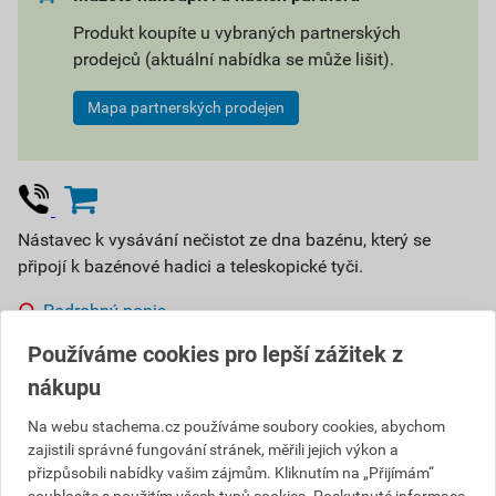
Produkt koupíte u vybraných partnerských
prodejců (aktuální nabídka se může lišit).
Mapa partnerských prodejen
Nástavec k vysávání nečistot ze dna bazénu, který se
připojí k bazénové hadici a teleskopické tyči.
Podrobný popis
Používáme cookies pro lepší zážitek z
Vyberte si prodejnu
nákupu
498,52 Kč
Na webu stachema.cz používáme soubory cookies, abychom
zajistili správné fungování stránek, měřili jejich výkon a
Cena s DPH
Cena bez DPH
448
přizpůsobili nabídky vašim zájmům. Kliknutím na „Přijímám“
,67 Kč
za ks
370,80 Kč za ks