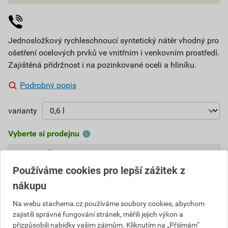
Jednosložkový rychleschnoucí syntetický nátěr vhodný pro
ošetření ocelových prvků ve vnitřním i venkovním prostředí.
Zajištěná přídržnost i na pozinkované oceli a hliníku.
Podrobný popis
varianty
Vyberte si prodejnu
268,14 Kč
Používáme cookies pro lepší zážitek z
Cena s DPH
Cena bez DPH
nákupu
241
,32 Kč
za ks
199,44 Kč za ks
Na webu stachema.cz používáme soubory cookies, abychom
zajistili správné fungování stránek, měřili jejich výkon a
ks
Do košíku
přizpůsobili nabídky vašim zájmům. Kliknutím na „Přijímám“