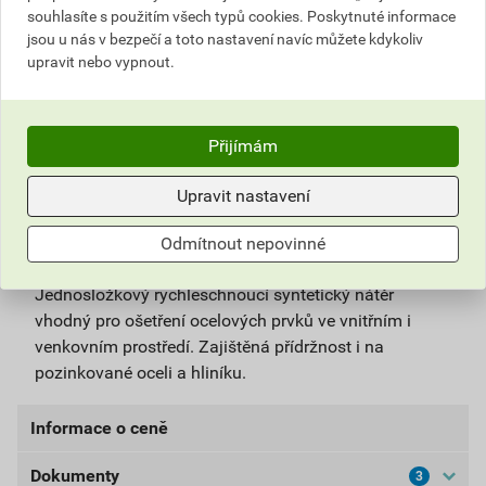
souhlasíte s použitím všech typů cookies. Poskytnuté informace
jsou u nás v bezpečí a toto nastavení navíc můžete kdykoliv
Do košíku přidáte
1 ks
za
241,32
Kč
s DPH
upravit nebo vypnout.
(
199,44
Kč
bez DPH).
Číslo položky:
1152025980
Katalogový kód: 9N93A
Přijímám
Výrobky značky:
Stachema
Upravit nastavení
Popis
Odmítnout nepovinné
Jednosložkový rychleschnoucí syntetický nátěr
vhodný pro ošetření ocelových prvků ve vnitřním i
venkovním prostředí. Zajištěná přídržnost i na
pozinkované oceli a hliníku.
Informace o ceně
Dokumenty
3
Aktuální prodejní cena po slevě 10% z ceníkové ceny