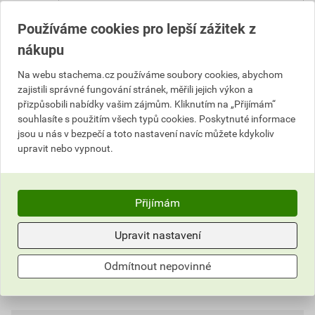
Vyberte si prodejnu
Používáme cookies pro lepší zážitek z
nákupu
216,59 Kč
Na webu stachema.cz používáme soubory cookies, abychom
Cena s DPH
Cena bez DPH
zajistili správné fungování stránek, měřili jejich výkon a
389
,86 Kč
za l
322,20 Kč za l
přizpůsobili nabídky vašim zájmům. Kliknutím na „Přijímám“
194
,93 Kč
za ks
161,10 Kč za ks
souhlasíte s použitím všech typů cookies. Poskytnuté informace
jsou u nás v bezpečí a toto nastavení navíc můžete kdykoliv
upravit nebo vypnout.
ks
Do košíku
Do košíku přidáte
1 ks / 0,5 l
za
194,93
Kč
s DPH
Přijímám
(
161,10
Kč
bez DPH).
Upravit nastavení
Číslo položky:
1152024740
Katalogový kód: 7H22U
Výrobky značky:
Stachema
Odmítnout nepovinné