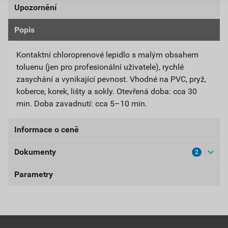
Upozornění
Popis
Upozorňujeme, že tento výrobek je možné prodat
pouze zákazníkům s platným IČ.
Kontaktní chloroprenové lepidlo s malým obsahem
toluenu (jen pro profesionální uživatele), rychlé
UPOZORNĚNÍ: Určeno pouze pro profesionální
zasychání a vynikající pevnost. Vhodné na PVC, pryž,
uživatele.
koberce, korek, lišty a sokly. Otevřená doba: cca 30
min. Doba zavadnutí: cca 5–10 min.
Informace o ceně
Dokumenty
2
Aktuální prodejní cena po slevě 10% z ceníkové ceny
161,10 Kč
194,93 Kč
Parametry
Bezpečnostní listy
bez DPH za ks
s DPH za ks
BL-GP550
balení
0,5 l
Nejnižší prodejní cena v době 30 dnů před
poskytnutím slevy
Stáhnout
PDF
spotřeba
200–400 ml/m²