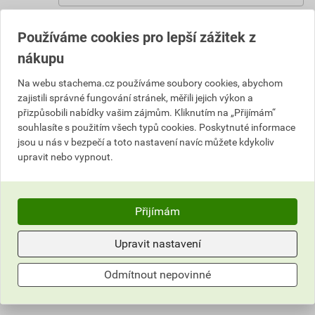
Vyberte si prodejnu
Používáme cookies pro lepší zážitek z
Skladem v (1) prodejnách
nákupu
344,85 Kč
Na webu stachema.cz používáme soubory cookies, abychom
zajistili správné fungování stránek, měřili jejich výkon a
Cena s DPH
Cena bez DPH
310
přizpůsobili nabídky vašim zájmům. Kliknutím na „Přijímám“
,37 Kč
za l
256,50 Kč za l
310
souhlasíte s použitím všech typů cookies. Poskytnuté informace
,37 Kč
za ks
256,50 Kč za ks
jsou u nás v bezpečí a toto nastavení navíc můžete kdykoliv
upravit nebo vypnout.
ks
Do košíku
Přijímám
Do košíku přidáte
1 ks / 1 l
za
310,37
Kč
s DPH
(
256,50
Kč
bez DPH).
Upravit nastavení
Číslo položky:
1152024730
Katalogový kód: X92LR
Odmítnout nepovinné
Výrobky značky:
Stachema