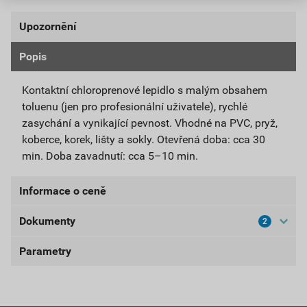
Upozornění
Popis
Upozorňujeme, že tento výrobek je možné prodat
pouze zákazníkům s platným IČ.
Kontaktní chloroprenové lepidlo s malým obsahem
toluenu (jen pro profesionální uživatele), rychlé
UPOZORNĚNÍ: Určeno pouze pro profesionální
zasychání a vynikající pevnost. Vhodné na PVC, pryž,
uživatele.
koberce, korek, lišty a sokly. Otevřená doba: cca 30
min. Doba zavadnutí: cca 5–10 min.
Informace o ceně
Dokumenty
2
Aktuální prodejní cena po slevě 10% z ceníkové ceny
256,50 Kč
310,37 Kč
Parametry
Bezpečnostní listy
bez DPH za ks
s DPH za ks
BL-GP550
balení
1 l
Nejnižší prodejní cena v době 30 dnů před