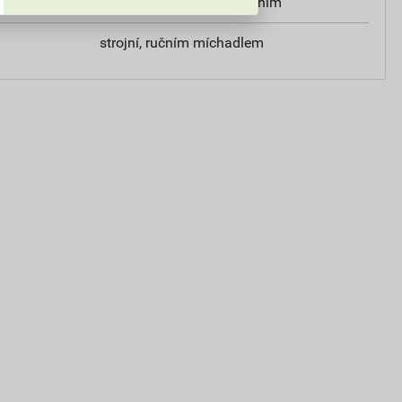
válečkem, štětcem, stříkáním
strojní, ručním míchadlem