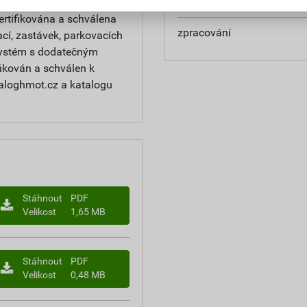
aplikace
ertifikována a schválena
zpracování
cí, zastávek, parkovacích
 systém s dodatečným
ikován a schválen k
taloghmot.cz a katalogu
Stáhnout
PDF
Velikost
1,65 MB
Stáhnout
PDF
Velikost
0,48 MB