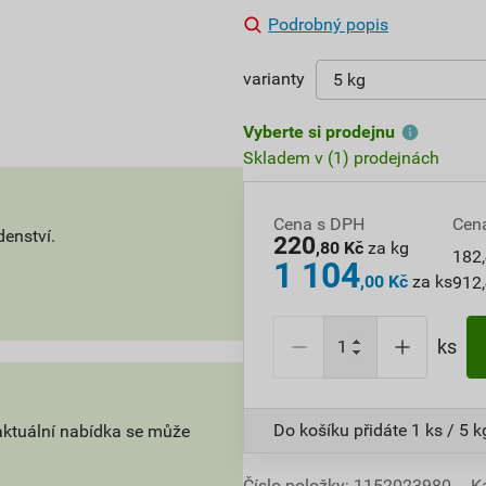
Podrobný popis
varianty
Vyberte si prodejnu
Skladem v (1) prodejnách
Cena s DPH
Cen
denství.
220
,80 Kč
za kg
182,
1 104
,00 Kč
za ks
912,
ks
Do košíku přidáte
1 ks / 5 k
aktuální nabídka se může
Číslo položky:
1152023980
K