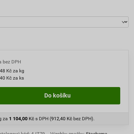
a bez DPH
48 Kč za kg
40 Kč za ks
Do košíku
g
za
1 104,00
Kč
s DPH (
912,40
Kč
bez DPH).
atalogový kód: 4JZ79
Výrobky značky:
Stachema