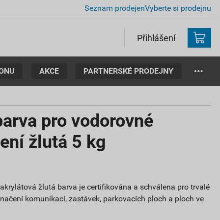
Seznam prodejen
Vyberte si prodejnu
Přihlášení
TONU
AKCE
PARTNERSKÉ PRODEJNY
barva pro vodorovné
ení žlutá 5 kg
rylátová žlutá barva je certifikována a schválena pro trvalé
načení komunikací, zastávek, parkovacích ploch a ploch ve