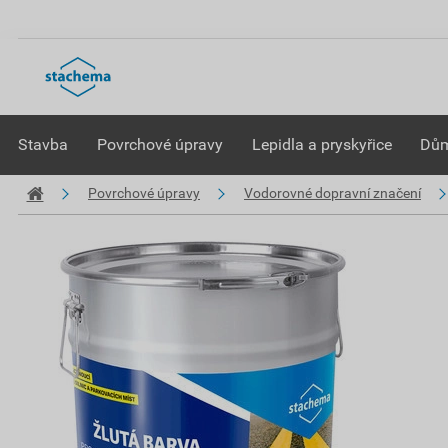
Stavba
Povrchové úpravy
Lepidla a pryskyřice
Dům
Povrchové úpravy
Vodorovné dopravní značení