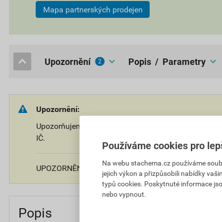
Mapa partnerských prodejen
upozornění
popis / Parametry
2
Upozornění:
Upozorňujeme, že tento výrobek je možné prodat po
IČ.
Používáme cookies pro lep
Na webu stachema.cz používáme soubory
UPOZORNĚNÍ: Určeno pouze pro profesionální uživate
jejich výkon a přizpůsobili nabídky vaš
typů cookies. Poskytnuté informace jso
nebo vypnout.
Popis