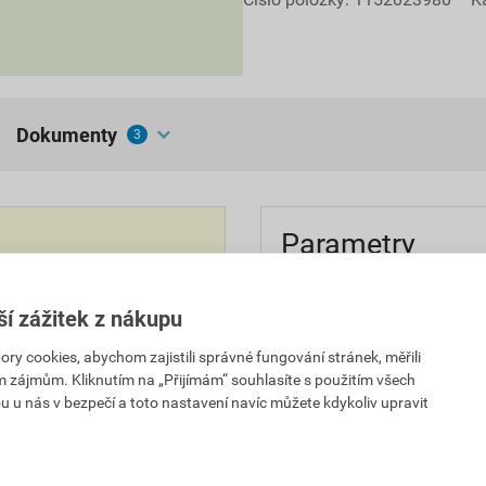
dokumenty
3
Parametry
uze zákazníkům s platným
balení
ší zážitek z nákupu
odstín
 cookies, abychom zajistili správné fungování stránek, měřili
le.
im zájmům. Kliknutím na „Přijímám“ souhlasíte s použitím všech
spotřeba
u u nás v bezpečí a toto nastavení navíc můžete kdykoliv upravit
použití