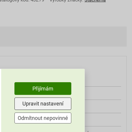
5 kg
Přijímám
žlutá
Upravit nastavení
640 g/m²
Odmítnout nepovinné
exteriér