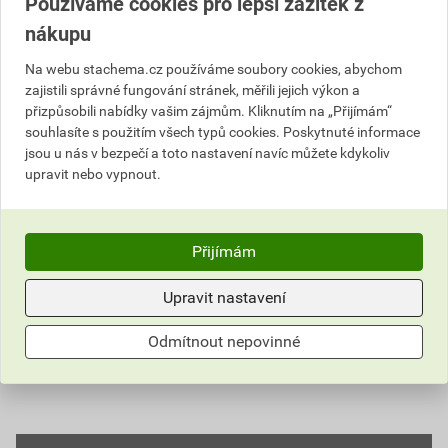
Používáme cookies pro lepší zážitek z
Vyberte si prodejnu
Skladem v (1) prodejnách
nákupu
Na webu stachema.cz používáme soubory cookies, abychom
632,35 Kč
zajistili správné fungování stránek, měřili jejich výkon a
přizpůsobili nabídky vašim zájmům. Kliknutím na „Přijímám“
Cena s DPH
Cena bez DPH
758
souhlasíte s použitím všech typů cookies. Poskytnuté informace
,62 Kč
za l
626,96 Kč za l
569
jsou u nás v bezpečí a toto nastavení navíc můžete kdykoliv
,11 Kč
za SET
470,34 Kč za SET
upravit nebo vypnout.
SET
Do košíku
Přijímám
Do košíku přidáte
1 SET / 0,75 l
za
569,11
Kč
s DPH
Upravit nastavení
(
470,34
Kč
bez DPH).
Odmítnout nepovinné
Číslo položky:
1143022660
Katalogový kód: G6Z89
Výrobky značky:
Stachema