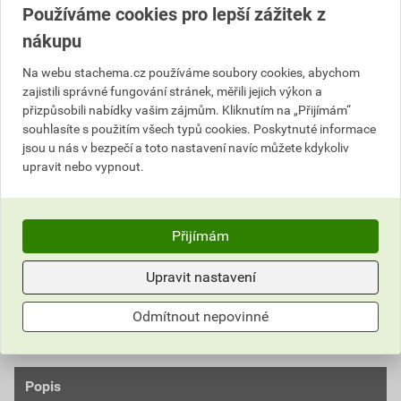
Skladem v (1) prodejnách
Používáme cookies pro lepší zážitek z
nákupu
633,68 Kč
Na webu stachema.cz používáme soubory cookies, abychom
Cena s DPH
Cena bez DPH
zajistili správné fungování stránek, měřili jejich výkon a
483
,06 Kč
za kg
399,22 Kč za kg
přizpůsobili nabídky vašim zájmům. Kliknutím na „Přijímám“
570
,31 Kč
za SET
471,33 Kč za SET
souhlasíte s použitím všech typů cookies. Poskytnuté informace
jsou u nás v bezpečí a toto nastavení navíc můžete kdykoliv
upravit nebo vypnout.
SET
Do košíku
Do košíku přidáte
1 SET / 1,18 kg
za
570,31
Kč
s DPH
Přijímám
(
471,33
Kč
bez DPH).
Upravit nastavení
Číslo položky:
1143022200
Katalogový kód: 1FPWC
Výrobky značky:
Stachema
Odmítnout nepovinné
Popis