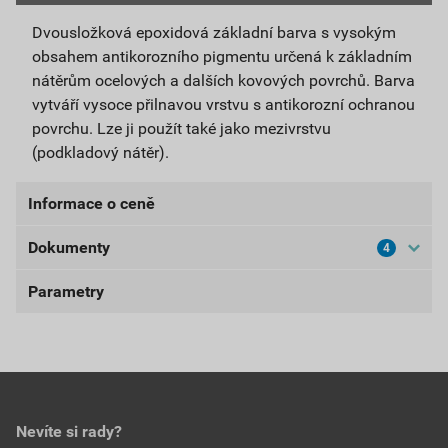
Dvousložková epoxidová základní barva s vysokým
obsahem antikorozního pigmentu určená k základním
nátěrům ocelových a dalších kovových povrchů. Barva
vytváří vysoce přilnavou vrstvu s antikorozní ochranou
povrchu. Lze ji použít také jako mezivrstvu
(podkladový nátěr).
Informace o ceně
Dokumenty
4
Aktuální prodejní cena po slevě 10% z ceníkové ceny
471,33 Kč
570,31 Kč
Parametry
Bezpečnostní listy
bez DPH za SET
s DPH za SET
BL-NX010
balení
1,18 kg
Nejnižší prodejní cena v době 30 dnů před
poskytnutím slevy
Stáhnout
PDF
odstín
0110 (šedá)
Velikost
1,73 MB
471,33 Kč
570,31 Kč
spotřeba
125–142 g/m² natužené
Nevíte si rady?
bez DPH za SET
s DPH za SET