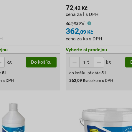
72
,42
Kč
cena za l s DPH
402,33 Kč
362
,09
Kč
PH
cena za ks s DPH
ejnu
Vyberte si prodejnu
ks
ks
Do košíku
e
5
l
do košíku přidáte
5
l
m s DPH
362,09
Kč
celkem s DPH