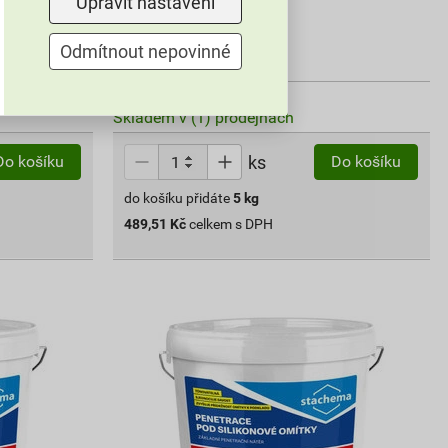
Upravit nastavení
543,90 Kč
489
,51
Kč
Odmítnout nepovinné
cena za ks s DPH
Vyberte si prodejnu
Skladem v (1) prodejnách
ks
Do košíku
Do košíku
do košíku přidáte
5
kg
489,51
Kč
celkem s DPH