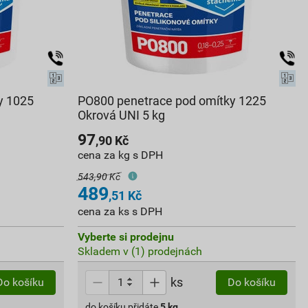
y 1025
PO800 penetrace pod omítky 1225
Okrová UNI 5 kg
97
,90
Kč
cena za kg s DPH
543,90 Kč
489
,51
Kč
cena za ks s DPH
Vyberte si prodejnu
Skladem v (1) prodejnách
ks
Do košíku
Do košíku
do košíku přidáte
5
kg