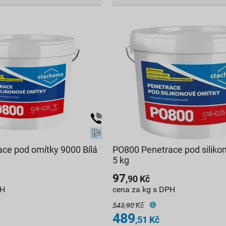
ce pod omítky 9000 Bílá
PO800 Penetrace pod siliko
5 kg
97
,90
Kč
PH
cena za kg s DPH
543,90 Kč
489
,51
Kč