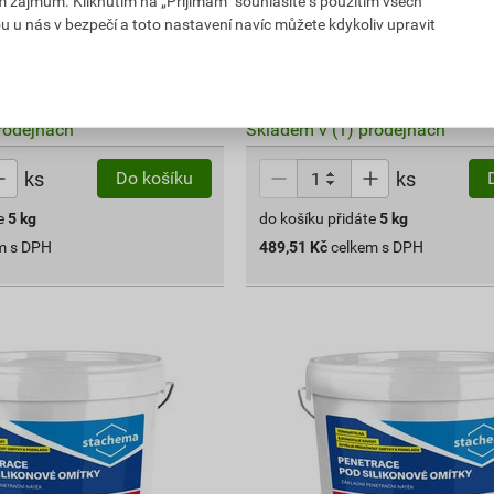
im zájmům. Kliknutím na „Přijímám“ souhlasíte s použitím všech
543,90 Kč
u u nás v bezpečí a toto nastavení navíc můžete kdykoliv upravit
489
,51
Kč
PH
cena za ks s DPH
ejnu
Vyberte si prodejnu
rodejnách
Skladem v (1) prodejnách
ks
ks
Do košíku
e
5
kg
do košíku přidáte
5
kg
m s DPH
489,51
Kč
celkem s DPH