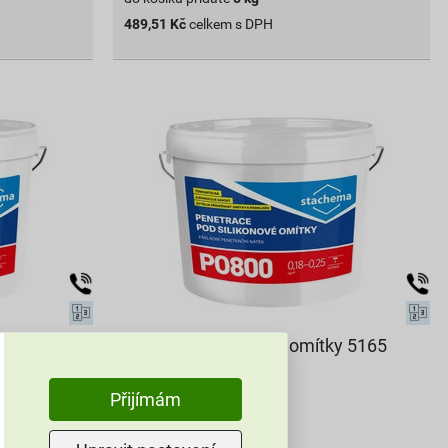
489,51
Kč
celkem s DPH
y 4265
PO800 penetrace pod omítky 5165
Modrá UNI 5 kg
Přijímám
97
,90
Kč
cena za kg s DPH