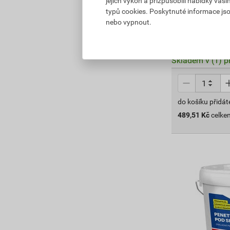
jejich výkon a přizpůsobili nabídky vaš
543,90 Kč
typů cookies. Poskytnuté informace jso
489
,51
Kč
nebo vypnout.
cena za ks s D
Vyberte si prod
Skladem v (1) p
do košíku přidát
489,51
Kč
celke