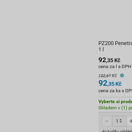
PZ200 Penetra
1 l
92
,35
Kč
cena za l s DPH
102,61 Kč
92
,35
Kč
cena za ks s D
Vyberte si prod
Skladem v (1) p
do košíku přidát