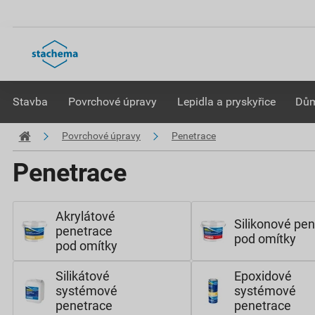
Stavba
Povrchové úpravy
Lepidla a pryskyřice
Dům
Povrchové úpravy
Penetrace
Penetrace
Akrylátové
Silikonové pe
penetrace
pod omítky
pod omítky
Silikátové
Epoxidové
systémové
systémové
penetrace
penetrace