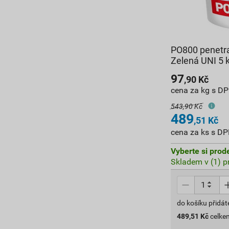
PO800 penetr
Zelená UNI 5 
97
,90
Kč
cena za kg s D
543,90 Kč
489
,51
Kč
cena za ks s D
Vyberte si prod
Skladem v (1) p
do košíku přidát
489,51
Kč
celke