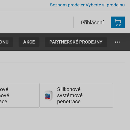
Seznam prodejen
Vyberte si prodejnu
Přihlášení
TONU
AKCE
PARTNERSKÉ PRODEJNY
tové
Silikonové
mové
systémové
ace
penetrace