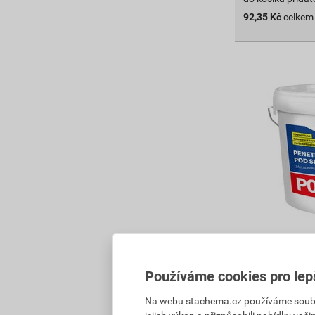
92,35
Kč
celkem
PO800 penetr
Oranžová UNI 
Používáme cookies pro lep
97
,90
Kč
cena za kg s D
Na webu stachema.cz používáme soubory