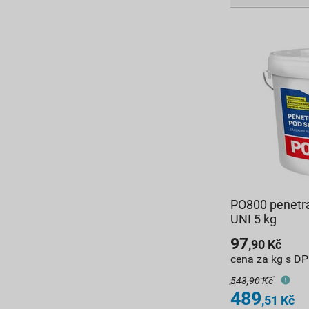
PO800 penetra
UNI 5 kg
97
,90
Kč
cena za kg s D
543,90 Kč
489
,51
Kč