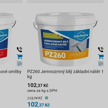
nové omítky
PZ260 Jemnozrnný bílý základní nátěr 1
kg
102
,37
Kč
cena za kg s DPH
113,74 Kč
102
,37
Kč