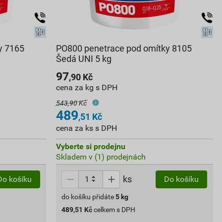
y 7165
PO800 penetrace pod omítky 8105
Šedá UNI 5 kg
97
,90
Kč
cena za kg s DPH
543,90 Kč
489
,51
Kč
cena za ks s DPH
Vyberte si prodejnu
Skladem v (1) prodejnách
ks
Do košíku
Do košíku
do košíku přidáte
5
kg
489,51
Kč
celkem s DPH