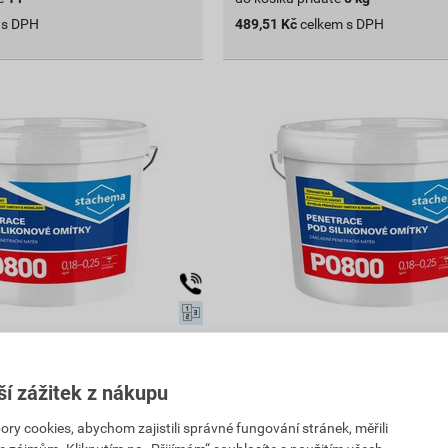
 s DPH
489,51
Kč
celkem s DPH
ace pod omítky 4025
PO800 penetrace pod omítk
5 kg
Fialová UNI 5 kg
ší zážitek z nákupu
97
,90
Kč
PH
cena za kg s DPH
 cookies, abychom zajistili správné fungování stránek, měřili