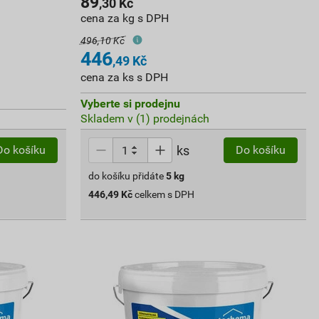
89
,30
Kč
cena za kg s DPH
496,10 Kč
446
,49
Kč
cena za ks s DPH
Vyberte si prodejnu
Skladem v (1) prodejnách
ks
Do košíku
Do košíku
do košíku přidáte
5
kg
446,49
Kč
celkem s DPH