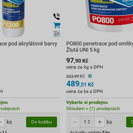
ce pod akrylátové barvy
PO800 penetrace pod omítk
Žlutá UNI 5 kg
97
,90
Kč
cena za kg s DPH
543,90 Kč
489
,51
Kč
PH
cena za ks s DPH
ejnu
Vyberte si prodejnu
rodejnách
Skladem v (1) prodejnách
ks
ks
Do košíku
e
1
l
do košíku přidáte
5
kg