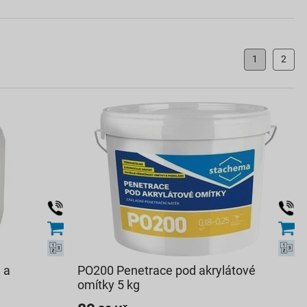
1
2
 a
PO200 Penetrace pod akrylátové
omítky 5 kg