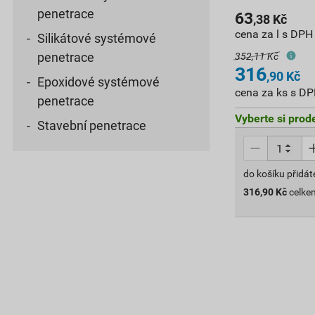
penetrace
63
,38
Kč
cena za l s DPH
Silikátové systémové
penetrace
352,11 Kč
316
,90
Kč
Epoxidové systémové
cena za ks s D
penetrace
Vyberte si prod
Stavební penetrace
do košíku přidát
316,90
Kč
celke