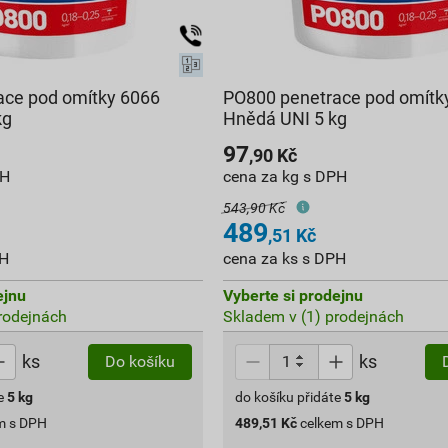
ace pod omítky 6066
PO800 penetrace pod omítk
kg
Hnědá UNI 5 kg
97
,90
Kč
PH
cena za kg s DPH
543,90 Kč
489
,51
Kč
PH
cena za ks s DPH
ejnu
Vyberte si prodejnu
rodejnách
Skladem v (1) prodejnách
ks
ks
Do košíku
e
5
kg
do košíku přidáte
5
kg
m s DPH
489,51
Kč
celkem s DPH