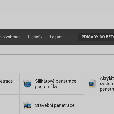
PŘÍSADY DO BE
 a zahrada
Lignofix
Laguna
Akrylá
netrace
Silikátové penetrace
systé
pod omítky
penetr
Stavební penetrace