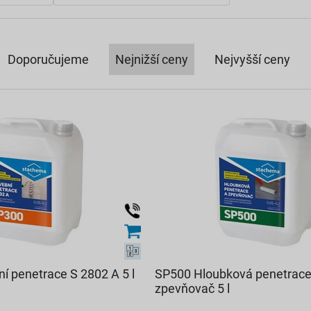
Doporučujeme
Nejnižší ceny
Nejvyšší ceny
í penetrace S 2802 A 5 l
SP500 Hloubková penetrace
zpevňovač 5 l