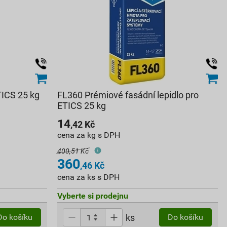
TICS 25 kg
FL360 Prémiové fasádní lepidlo pro
ETICS 25 kg
14
,42
Kč
cena za kg s DPH
400,51 Kč
360
,46
Kč
cena za ks s DPH
Vyberte si prodejnu
ks
Do košíku
Do košíku