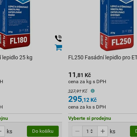
 lepidlo 25 kg
FL250 Fasádní lepidlo pro E
11
,81
Kč
PH
cena za kg s DPH
327,91 Kč
295
,12
Kč
PH
cena za ks s DPH
ejnu
Vyberte si prodejnu
ks
ks
Do košíku