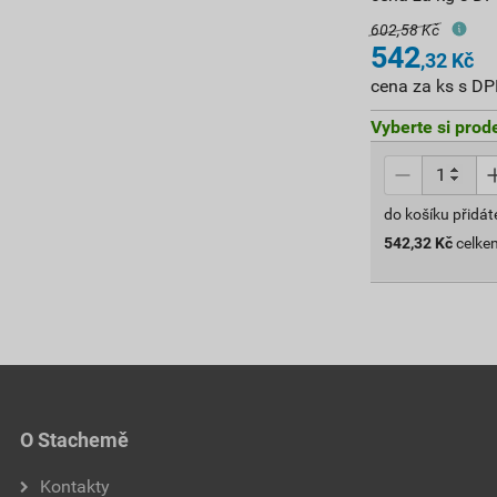
602,58 Kč
542
,32
Kč
cena za ks s D
Vyberte si prod
do košíku přidát
542,32
Kč
celke
O Stachemě
Kontakty