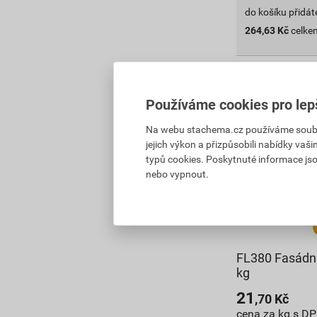
do košíku přidát
264,63
Kč
celke
Používáme cookies pro lep
Na webu stachema.cz používáme soubory
jejich výkon a přizpůsobili nabídky vaš
typů cookies. Poskytnuté informace jso
nebo vypnout.
FL380 Fasádní
kg
21
,70
Kč
cena za kg s D