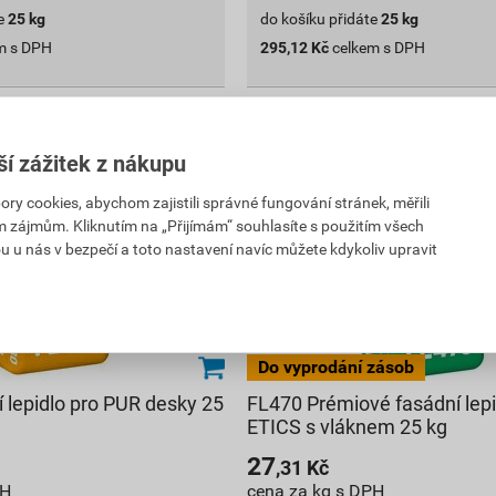
e
25
kg
do košíku přidáte
25
kg
m s DPH
295,12
Kč
celkem s DPH
ší zážitek z nákupu
 cookies, abychom zajistili správné fungování stránek, měřili
im zájmům. Kliknutím na „Přijímám“ souhlasíte s použitím všech
u u nás v bezpečí a toto nastavení navíc můžete kdykoliv upravit
 lepidlo pro PUR desky 25
FL470 Prémiové fasádní lepi
ETICS s vláknem 25 kg
27
,31
Kč
PH
cena za kg s DPH