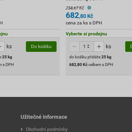
758,67 Kč
682
,80
Kč
PH
cena za ks s DPH
ejnu
Vyberte si prodejnu
ks
ks
Do košíku
e
25
kg
do košíku přidáte
25
kg
m s DPH
682,80
Kč
celkem s DPH
Užitečné informace
Obchodní podmínky