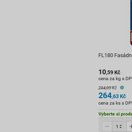
FL180 Fasádní
10
,59
Kč
cena za kg s D
294,03 Kč
264
,63
Kč
cena za ks s D
Vyberte si prod