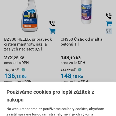
BZ300 HELLIX přípravek k
CH350 Čistič od malt a
čištění mastnoty, sazí a
betonů 1 l
zašlých nečistot 0,5 l
272
148
,25
Kč
,10
Kč
cena za l s DPH
cena za l s DPH
151,25 Kč
164,56 Kč
136
148
,13
Kč
,10
Kč
cena za ks s DPH
cena za ks s DPH
Vyberte si prodejnu
Vyberte si prodejnu
Používáme cookies pro lepší zážitek z
Skladem v (1) prodejnách
Skladem v (1) prodejnách
nákupu
ks
ks
Na webu stachema.cz používáme soubory cookies, abychom
zajistili správné fungování stránek, měřili jejich výkon a