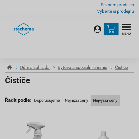
Seznam prodejen
Vyberte si prodejnu
MENU
Dům a zahrada
Bytová a speciální chemie
Čističe
Čističe
Řadit podle:
Doporučujeme
Nejnižší ceny
Nejvyšší ceny