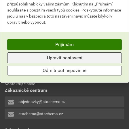
Do košíku
Do košíku
přizpůsobili nabídky vašim zájmům. Kliknutím na „Přijímám“
souhlasíte s použitím všech typů cookies. Poskytnuté informace
do košíku přidáte
0,5
l
do košíku přidáte
1
l
jsou u nás v bezpečí a toto nastavení navíc můžete kdykoliv
136,13
Kč
celkem s DPH
148,10
Kč
celkem s DPH
upravit nebo vypnout.
Přijímám
Upravit nastavení
Nevíte si rady?
Odmítnout nepovinné
Často kladené otázky
Kontaktujte naše
Zákaznické centrum
objednavky@stachema.cz
stachema@stachema.cz