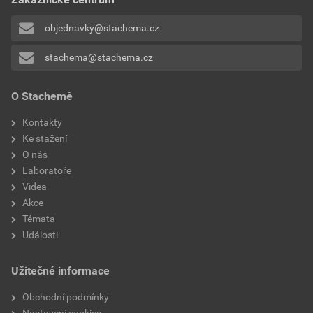
objednavky@stachema.cz
stachema@stachema.cz
O Stachemě
Kontakty
Ke stažení
O nás
Laboratoře
Videa
Akce
Témata
Události
Užitečné informace
Obchodní podmínky