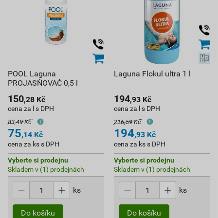
POOL Laguna
Laguna Flokul ultra 1 l
PROJASŇOVAČ 0,5 l
150
194
,28
Kč
,93
Kč
cena za l s DPH
cena za l s DPH
83,49 Kč
216,59 Kč
75
194
,14
Kč
,93
Kč
cena za ks s DPH
cena za ks s DPH
Vyberte si prodejnu
Vyberte si prodejnu
Skladem v (1) prodejnách
Skladem v (1) prodejnách
ks
ks
Do košíku
Do košíku