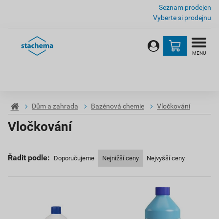
Seznam prodejen
Vyberte si prodejnu
MENU
Dům a zahrada
Bazénová chemie
Vločkování
Vločkování
Řadit podle:
Doporučujeme
Nejnižší ceny
Nejvyšší ceny