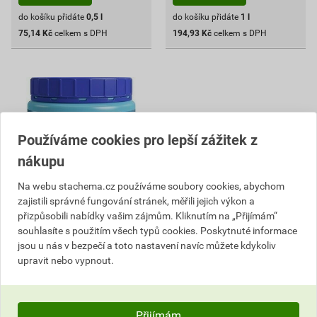
do košíku přidáte
0,5
l
do košíku přidáte
1
l
75,14
Kč
celkem s DPH
194,93
Kč
celkem s DPH
Používáme cookies pro lepší zážitek z
nákupu
Na webu stachema.cz používáme soubory cookies, abychom
zajistili správné fungování stránek, měřili jejich výkon a
přizpůsobili nabídky vašim zájmům. Kliknutím na „Přijímám“
Laguna Vločkovací tablety
souhlasíte s použitím všech typů cookies. Poskytnuté informace
0,5 kg
jsou u nás v bezpečí a toto nastavení navíc můžete kdykoliv
upravit nebo vypnout.
361
,55
Kč
cena za kg s DPH
200,86 Kč
Přijímám