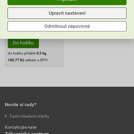
180
,77
Kč
cena za ks s DPH
Upravit nastavení
Vyberte si prodejnu
Odmítnout nepovinné
ks
Do košíku
do košíku přidáte
0,5
kg
180,77
Kč
celkem s DPH
Nevíte si rady?
Často kladené otázky
Kontaktujte naše
Zákaznické centrum