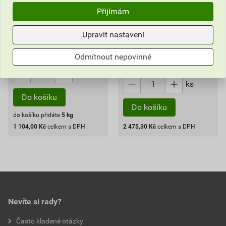
Přijímám
1 104
,00
Kč
cena za ks s DPH
2 475
Upravit nastavení
,30
Kč
Vyberte si prodejnu
cena za ks s DPH
Skladem v (1) prodejnách
Odmítnout nepovinné
Vyberte si prodejnu
ks
ks
Do košíku
Do košíku
do košíku přidáte
5
kg
1 104,00
Kč
celkem s DPH
2 475,30
Kč
celkem s DPH
Nevíte si rady?
Často kladené otázky