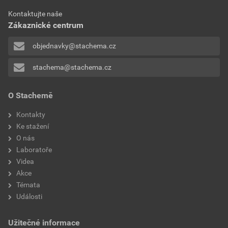
Kontaktujte naše
Zákaznické centrum
objednavky@stachema.cz
stachema@stachema.cz
O Stachemě
Kontakty
Ke stažení
O nás
Laboratoře
Videa
Akce
Témata
Události
Užitečné informace