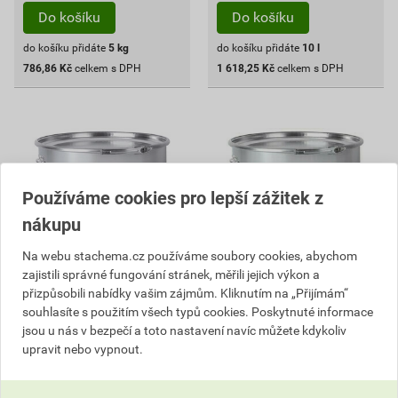
Do košíku
Do košíku
do košíku přidáte
5
kg
do košíku přidáte
10
l
786,86
Kč
celkem s DPH
1 618,25
Kč
celkem s DPH
Používáme cookies pro lepší zážitek z
nákupu
Na webu stachema.cz používáme soubory cookies, abychom
zajistili správné fungování stránek, měřili jejich výkon a
přizpůsobili nabídky vašim zájmům. Kliknutím na „Přijímám“
souhlasíte s použitím všech typů cookies. Poskytnuté informace
VZ600 Žlutá barva pro
VZ810 Bílá dvousložková
jsou u nás v bezpečí a toto nastavení navíc můžete kdykoliv
vodorovné dopravní
jemnozrnná plastická
značení žlutá 5 kg
hmota 15 kg
upravit nebo vypnout.
220
,80
Kč
cena za kg s DPH