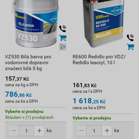
VZ530 Bílá barva pro
RE600 Ředidlo pro VDZ/
vodorovné dopravní
Ředidlo leacryl, 10 l
značení bílá 5 kg
157
,37
Kč
161
cena za kg s DPH
,83
Kč
cena za l s DPH
786
,86
Kč
1 618
cena za ks s DPH
,25
Kč
cena za ks s DPH
Vyberte si prodejnu
Skladem v (1) prodejnách
Vyberte si prodejnu
ks
ks