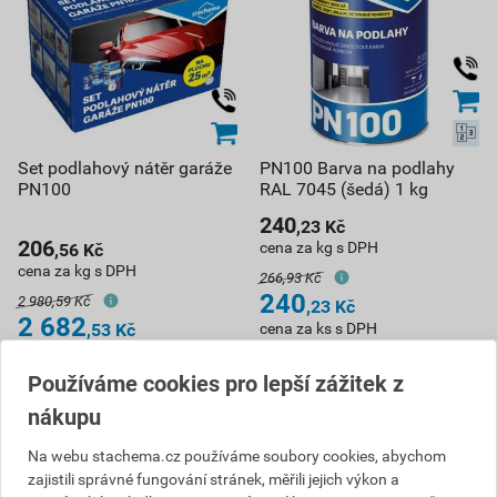
Set podlahový nátěr garáže
PN100 Barva na podlahy
PN100
RAL 7045 (šedá) 1 kg
240
,23
Kč
206
cena za kg s DPH
,56
Kč
cena za kg s DPH
266,93 Kč
240
2 980,59 Kč
,23
Kč
2 682
,53
Kč
cena za ks s DPH
cena za ks s DPH
Vyberte si prodejnu
Používáme cookies pro lepší zážitek z
Skladem v (1) prodejnách
Vyberte si prodejnu
nákupu
ks
ks
Na webu stachema.cz používáme soubory cookies, abychom
zajistili správné fungování stránek, měřili jejich výkon a
Do košíku
Do košíku