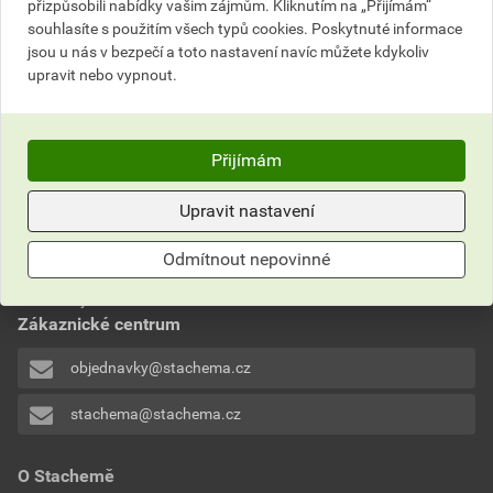
přizpůsobili nabídky vašim zájmům. Kliknutím na „Přijímám“
do košíku přidáte
12,99
kg
do košíku přidáte
1
kg
souhlasíte s použitím všech typů cookies. Poskytnuté informace
jsou u nás v bezpečí a toto nastavení navíc můžete kdykoliv
2 682,53
Kč
celkem s DPH
240,23
Kč
celkem s DPH
upravit nebo vypnout.
Přijímám
Upravit nastavení
Nevíte si rady?
Odmítnout nepovinné
Často kladené otázky
Kontaktujte naše
Zákaznické centrum
objednavky@stachema.cz
stachema@stachema.cz
O Stachemě