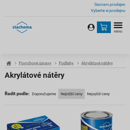
Seznam prodejen
Vyberte si prodejnu
MENU
Povrchové úpravy
Podlahy
Akrylátové nátěry
Akrylátové nátěry
Řadit podle:
Doporučujeme
Nejnižší ceny
Nejvyšší ceny