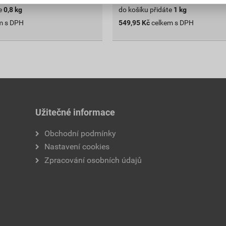
e
0,8
kg
do košíku přidáte
1
kg
m s DPH
549,95
Kč
celkem s DPH
Užitečné informace
Obchodní podmínky
Nastavení cookies
Zpracování osobních údajů