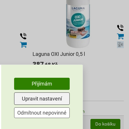
Laguna OXI Junior 0,5 l
387
,68
Kč
cena za l s DPH
215,38 Kč
Přijímám
193
,84
Kč
cena za ks s DPH
Upravit nastavení
Vyberte si prodejnu
Skladem v (1) prodejnách
Odmítnout nepovinné
ks
Do košíku
Do košíku