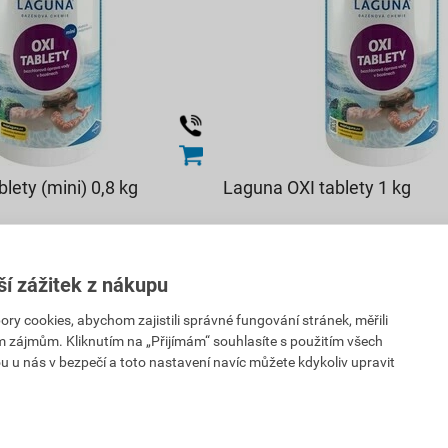
lety (mini) 0,8 kg
Laguna OXI tablety 1 kg
549
PH
,95
Kč
cena za kg s DPH
ší zážitek z nákupu
611,05 Kč
549
 cookies, abychom zajistili správné fungování stránek, měřili
,95
Kč
PH
im zájmům. Kliknutím na „Přijímám“ souhlasíte s použitím všech
cena za ks s DPH
u u nás v bezpečí a toto nastavení navíc můžete kdykoliv upravit
ejnu
rodejnách
Vyberte si prodejnu
ks
ks
Do košíku