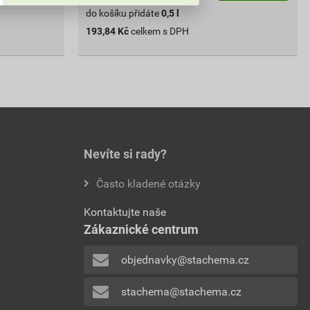
do košíku přidáte
0,5
l
193,84
Kč
celkem s DPH
Nevíte si rady?
Často kladené otázky
Kontaktujte naše
Zákaznické centrum
objednavky@stachema.cz
stachema@stachema.cz