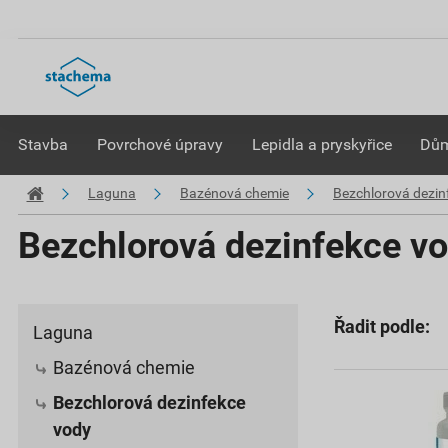
Stavba
Povrchové úpravy
Lepidla a pryskyřice
Dům
Laguna
Bazénová chemie
Bezchlorová dezin
Bezchlorová dezinfekce v
Řadit podle:
Laguna
Bazénová chemie
Bezchlorová dezinfekce
vody