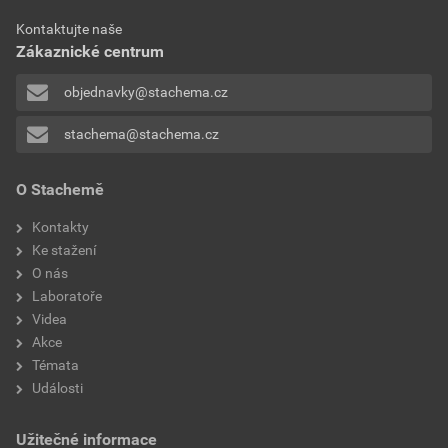
Kontaktujte naše
Zákaznické centrum
objednavky@stachema.cz
stachema@stachema.cz
O Stachemě
Kontakty
Ke stažení
O nás
Laboratoře
Videa
Akce
Témata
Události
Užitečné informace