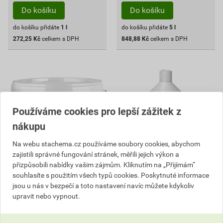
Do košíku
Do košíku
do košíku přidáte
1
l
do košíku přidáte
5
l
272,25
Kč
celkem s DPH
848,88
Kč
celkem s DPH
Používáme cookies pro lepší zážitek z
nákupu
Na webu stachema.cz používáme soubory cookies, abychom
zajistili správné fungování stránek, měřili jejich výkon a
přizpůsobili nabídky vašim zájmům. Kliknutím na „Přijímám“
souhlasíte s použitím všech typů cookies. Poskytnuté informace
PZ260 Jemnozrnný bílý
PZ200 Penetrace pod
jsou u nás v bezpečí a toto nastavení navíc můžete kdykoliv
základní nátěr 1 kg
akrylátové barvy 1 l
upravit nebo vypnout.
102
92
,37
Kč
,35
Kč
cena za kg s DPH
cena za l s DPH