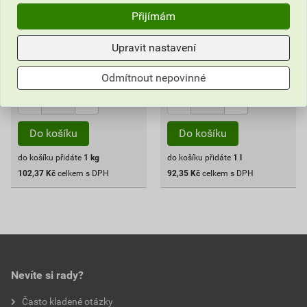
113,74 Kč
102,61 Kč
Přijímám
102
92
,37
Kč
,35
Kč
cena za ks s DPH
cena za ks s DPH
Upravit nastavení
Vyberte si prodejnu
Vyberte si prodejnu
Skladem v (1) prodejnách
Skladem v (1) prodejnách
Odmítnout nepovinné
ks
ks
Do košíku
Do košíku
do košíku přidáte
1
kg
do košíku přidáte
1
l
102,37
Kč
celkem s DPH
92,35
Kč
celkem s DPH
Nevíte si rady?
Často kladené otázky