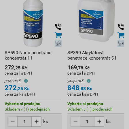
SP590 Nano penetrace
SP390 Akrylátová
koncentrát 1 l
penetrace koncentrát 5 l
272
169
,25
Kč
,78
Kč
cena za l s DPH
cena za l s DPH
302,50 Kč
943,20 Kč
272
848
,25
Kč
,88
Kč
cena za ks s DPH
cena za ks s DPH
Vyberte si prodejnu
Vyberte si prodejnu
Skladem v (1) prodejnách
Skladem v (1) prodejnách
ks
ks